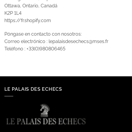
Ottawa, Ontario, Canadá
K2P 1L4
https://fr.shopify.com
Póngase en contacto con nosotros:
Correo electrónico :
lepalaisdesechecs@mses.fr
Teléfono : +33(0)980806465
LE PALAIS DES ECHECS