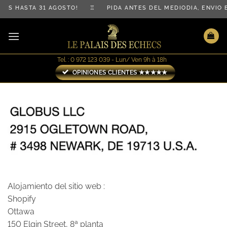
Saltar
ATIS HASTA 31 AGOSTO! ♖ PIDA ANTES DEL MEDIODÍA, ENV
al
contenido
Tel. : 0 972 123 039 - Lun/ Ven 9h à 18h
OPINIONES CLIENTES ★★★★★
Alojamiento del sitio web :
Shopify
Ottawa
150 Elgin Street, 8ª planta