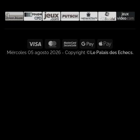
Visa
MasterCard
MasterCard
Google
Apple
2
Pay
Pay
Miércoles 05 agosto 2026 - Copyright ©
Le Palais des Echecs.