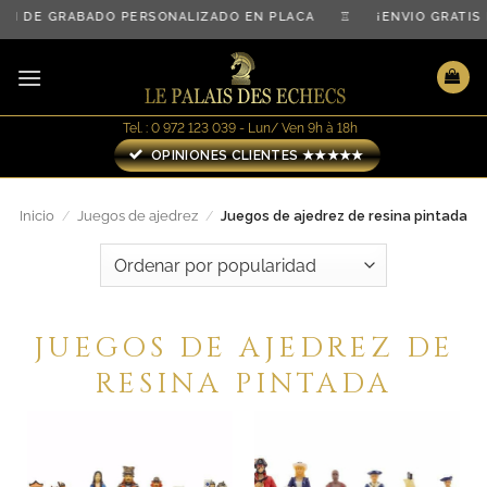
Saltar
N DE GRABADO PERSONALIZADO EN PLACA ♖ ¡ENVÍO GRATIS 
al
contenido
Tel. : 0 972 123 039 - Lun/ Ven 9h à 18h
OPINIONES CLIENTES ★★★★★
Inicio
/
Juegos de ajedrez
/
Juegos de ajedrez de resina pintada
JUEGOS DE AJEDREZ DE
RESINA PINTADA