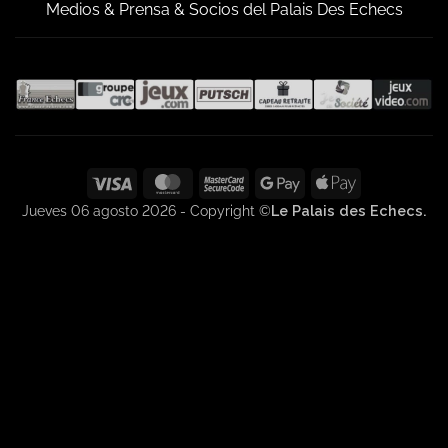
Medios & Prensa & Socios del Palais Des Echecs
Visa
MasterCard
MasterCard
Google
Apple
2
Pay
Pay
Jueves 06 agosto 2026 - Copyright ©
Le Palais des Echecs.