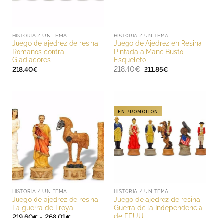
HISTORIA / UN TEMA
HISTORIA / UN TEMA
Juego de ajedrez de resina
Juego de Ajedrez en Resina
Romanos contra
Pintada a Mano Busto
Gladiadores
Esqueleto
El
El
218.40
€
218.40
€
211.85
€
precio
precio
original
actual
era:
es:
218.40€.
211.85€.
EN PROMOTION
HISTORIA / UN TEMA
HISTORIA / UN TEMA
Juego de ajedrez de resina
Juego de ajedrez de resina
La guerra de Troya
Guerra de la Independencia
de EEUU
Rango
219.60
€
-
268.01
€