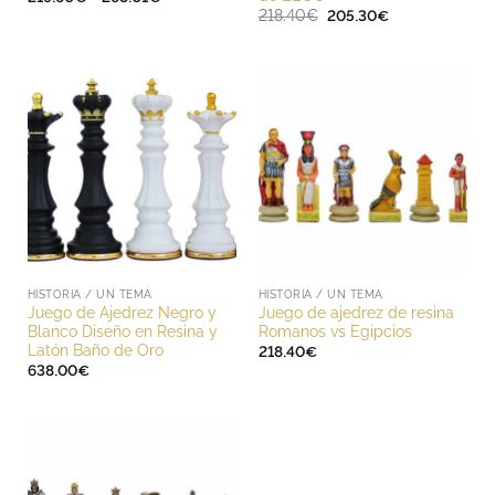
de
El
El
218.40
€
205.30
€
precios:
precio
precio
desde
original
actual
219.60€
era:
es:
hasta
218.40€.
205.30€.
268.01€
HISTORIA / UN TEMA
HISTORIA / UN TEMA
Juego de Ajedrez Negro y
Juego de ajedrez de resina
Blanco Diseño en Resina y
Romanos vs Egipcios
Latón Baño de Oro
218.40
€
638.00
€