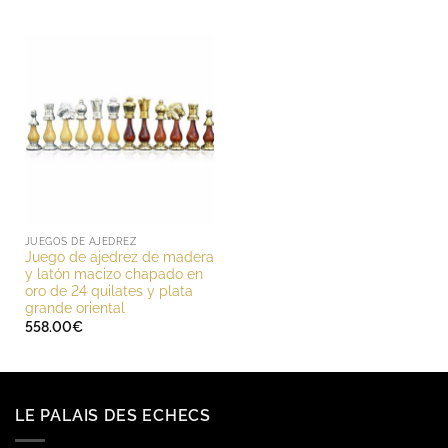
JUEGOS DE AJEDREZ
Juego de ajedrez de madera
y latón macizo chapado en
oro de 24 quilates y plata
grande oriental
558.00
€
LE PALAIS DES ECHECS