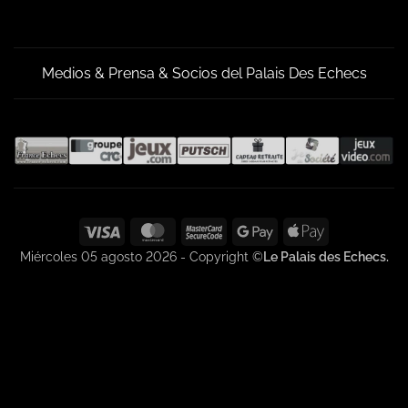
Medios & Prensa & Socios del Palais Des Echecs
Visa
MasterCard
MasterCard
Google
Apple
2
Pay
Pay
Miércoles 05 agosto 2026 - Copyright ©
Le Palais des Echecs.