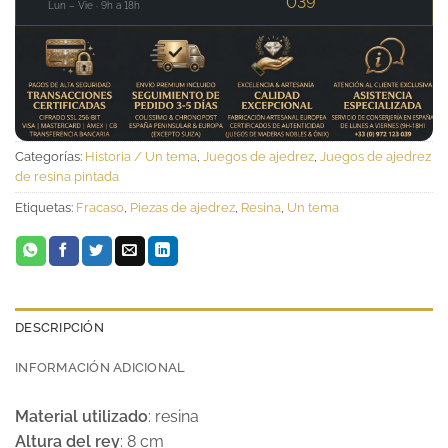
039
Lun – Vie · 9h a 18h
Categorías:
Historia / Un tema
,
Juegos de ajedrez
,
Juegos de ajedrez
de resina pintada
Etiquetas:
Fracaso
,
Piezas de ajedrez
,
Resina
,
Un tema
DESCRIPCIÓN
INFORMACIÓN ADICIONAL
Material utilizado
: resina
Altura del rey
: 8 cm