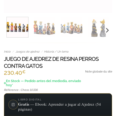
Inicio
/
Juegos de ajedrez
/
Historia / Un tema
JUEGO DE AJEDREZ DE RESINA PERROS
CONTRA GATOS
€
230.40
Note globale du site
En Stock — Pedido antes del mediodía, enviado
hoy*
Référence : Chess 10336
LIBRO DIGITAL
Gratis
— Ebook: Aprender a jugar al Ajedrez (54
páginas)