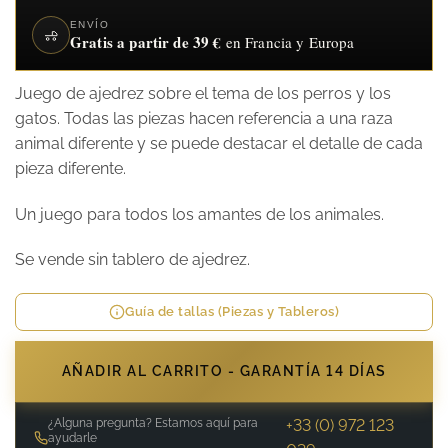
ENVÍO
Gratis a partir de 39 €
en Francia y Europa
Juego de ajedrez sobre el tema de los perros y los
gatos. Todas las piezas hacen referencia a una raza
animal diferente y se puede destacar el detalle de cada
pieza diferente.
Un juego para todos los amantes de los animales.
Se vende sin tablero de ajedrez.
Guía de tallas (Piezas y Tableros)
AÑADIR AL CARRITO - GARANTÍA 14 DÍAS
¿Alguna pregunta? Estamos aquí para
+33 (0) 972 123
ayudarle