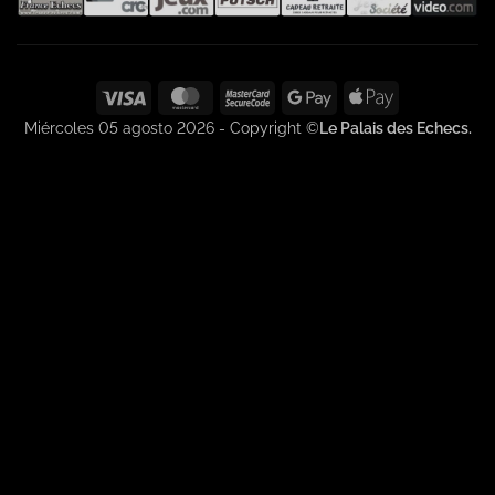
Visa
MasterCard
MasterCard
Google
Apple
2
Pay
Pay
Miércoles 05 agosto 2026 - Copyright ©
Le Palais des Echecs.