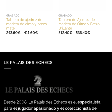
GRABADO
GRABADO
Tablero de ajedrez de
Tablero de Ajedrez de
madera de olmo y brezo
Madera de Olmo y Brezo
mate
Brillante
Rango
Rango
243.60
€
-
411.60
€
512.40
€
-
536.40
€
de
de
precios:
precios:
desde
desde
243.60€
512.40€
hasta
hasta
411.60€
536.40€
LE PALAIS DES ECHECS
Desde 2008, Le Palais des Echecs es el
especialista
para el jugador apasionado y el coleccionista de