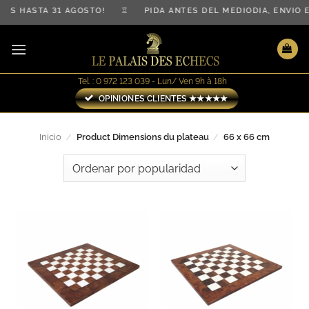
Saltar
ATIS HASTA 31 AGOSTO! ♖ PIDA ANTES DEL MEDIODÍA, ENV
al
contenido
Tel. : 0 972 123 039 - Lun/ Ven 9h à 18h
OPINIONES CLIENTES ★★★★★
Inicio
/
Product Dimensions du plateau
/
66 x 66 cm