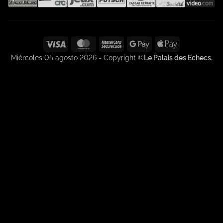
Visa
MasterCard
MasterCard
Google
Apple
2
Pay
Pay
Miércoles 05 agosto 2026 - Copyright ©
Le Palais des Echecs.