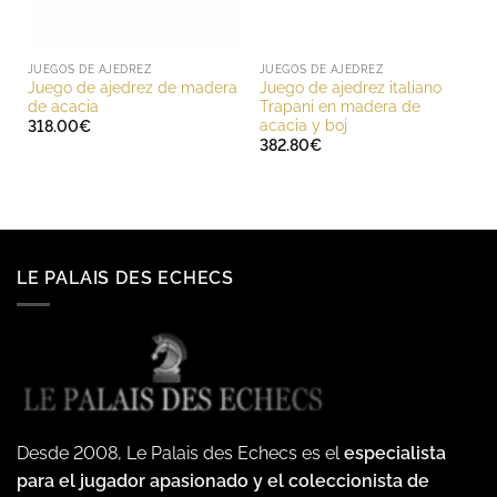
JUEGOS DE AJEDREZ
JUEGOS DE AJEDREZ
Juego de ajedrez de madera
Juego de ajedrez italiano
de acacia
Trapani en madera de
acacia y boj
318.00
€
382.80
€
LE PALAIS DES ECHECS
Desde 2008, Le Palais des Echecs es el
especialista
para el jugador apasionado y el coleccionista de