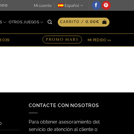
Mi cuenta
Español
VÍO GRATIS HASTA 31 AGOSTO! ♖ PIDA ANTES DEL MEDIODÍ
S
OTROS JUEGOS
CARRITO /
0.00
€
PROMO MARS
23 039
MI PEDIDO >>
CONTACTE CON NOSOTROS
Para obtener asesoramiento del
o
servicio de atención al cliente o