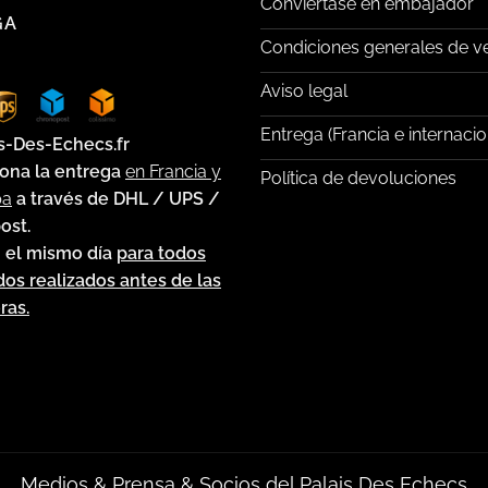
Conviértase en embajador
GA
Condiciones generales de v
Aviso legal
Entrega (Francia e internacio
s-Des-Echecs.fr
ona la entrega
en Francia y
Política de devoluciones
pa
a través de DHL / UPS /
ost.
 el mismo día
para todos
dos realizados antes de las
ras.
Medios & Prensa & Socios del Palais Des Echecs