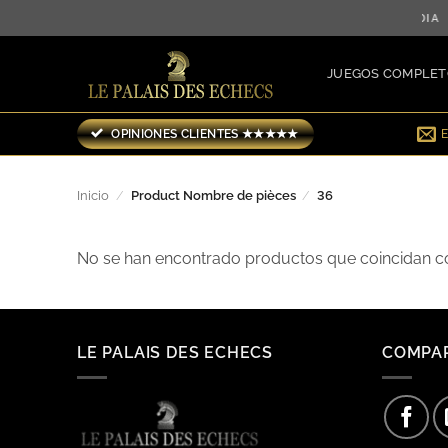
Saltar
31 AGOSTO! ♖ PIDA ANTES DEL MEDIODÍA, ENVÍO EL MISMO 
al
contenido
JUEGOS COMPLET
OPINIONES CLIENTES ★★★★★
Inicio
/
Product Nombre de pièces
/
36
No se han encontrado productos que coincidan co
LE PALAIS DES ECHECS
COMPA