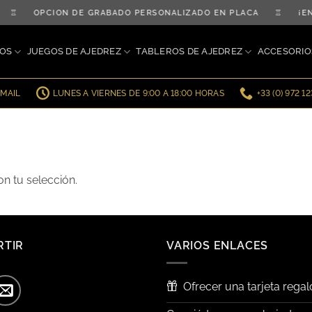
DÍA ♖ OPCIÓN DE GRABADO PERSONALIZADO EN PLACA ♖ ¡EN
OS
JUEGOS DE AJEDREZ
TABLEROS DE AJEDREZ
ACCESORIO
EMAIL
LUNES A VIERNES DE 9:00 A 18:00 HORAS
+33 (0) 972 1
n tu selección.
RTIR
VARIOS ENLACES
Ofrecer una tarjeta regal