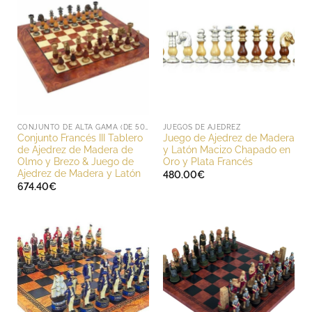
CONJUNTO DE ALTA GAMA (DE 500 A 1000 EUROS)
JUEGOS DE AJEDREZ
Conjunto Francés III Tablero
Juego de Ajedrez de Madera
de Ajedrez de Madera de
y Latón Macizo Chapado en
Olmo y Brezo & Juego de
Oro y Plata Francés
Ajedrez de Madera y Latón
480.00
€
674.40
€