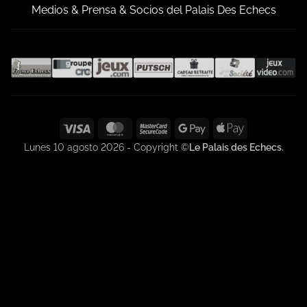
Medios & Prensa & Socios del Palais Des Echecs
Visa
MasterCard
MasterCard
Google
Apple
2
Pay
Pay
Lunes 10 agosto 2026 - Copyright ©
Le Palais des Echecs.