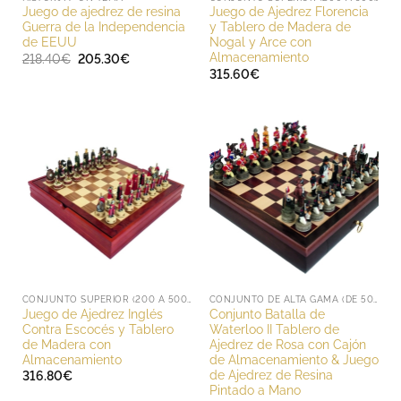
Juego de ajedrez de resina
Juego de Ajedrez Florencia
Guerra de la Independencia
y Tablero de Madera de
de EEUU
Nogal y Arce con
Almacenamiento
El
El
218.40
€
205.30
€
precio
precio
315.60
€
original
actual
era:
es:
218.40€.
205.30€.
CONJUNTO SUPERIOR (200 A 500 EUROS)
CONJUNTO DE ALTA GAMA (DE 500 A 1000 EUROS)
Juego de Ajedrez Inglés
Conjunto Batalla de
Contra Escocés y Tablero
Waterloo II Tablero de
de Madera con
Ajedrez de Rosa con Cajón
Almacenamiento
de Almacenamiento & Juego
de Ajedrez de Resina
316.80
€
Pintado a Mano