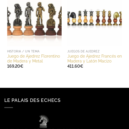
HISTORIA / UN TEMA
JUEGOS DE AJEDREZ
Juego de Ajedrez Florentino
Juego de Ajedrez Francés en
de Madera y Metal
Madera y Latón Macizo
169.20
€
411.60
€
LE PALAIS DES ECHECS