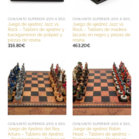
CONJUNTO SUPERIOR (200 A 500 EUROS)
CONJUNTO SUPERIOR (200 A 500 EUROS)
Juego de ajedrez Jazz vs.
Juego de ajedrez Jazz vs.
Rock – Tablero de ajedrez y
Rock – Tablero de madera
backgammon de polipiel y
lacado en negro y piezas de
piezas de resina
resina
316.80
€
463.20
€
CONJUNTO SUPERIOR (200 A 500 EUROS)
CONJUNTO SUPERIOR (200 A 500 EUROS)
Juego de Ajedrez del Rey
Juego de ajedrez Robin
Arturo – Tablero de Ajedrez
Hood – Tablero de ajedrez –