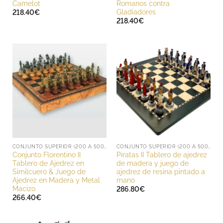
Camelot
Romanos contra
Gladiadores
218.40
€
218.40
€
CONJUNTO SUPERIOR (200 A 500 EUROS)
CONJUNTO SUPERIOR (200 A 500 EUROS)
Conjunto Florentino II
Piratas II Tablero de ajedrez
Tablero de Ajedrez en
de madera y juego de
Similcuero & Juego de
ajedrez de resina pintado a
Ajedrez en Madera y Metal
mano
Macizo
286.80
€
266.40
€