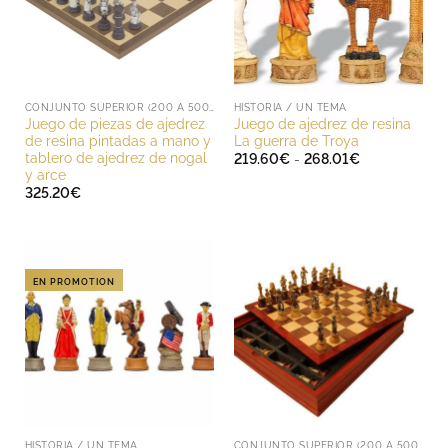
CONJUNTO SUPERIOR (200 A 500 EUROS)
HISTORIA / UN TEMA
Juego de piezas de ajedrez
Juego de ajedrez de resina
de resina pintadas a mano y
La guerra de Troya
tablero de ajedrez de nogal
Rango
219.60
€
-
268.01
€
de
y arce
precios:
325.20
€
desde
219.60€
hasta
268.01€
EN PROMOTION
HISTORIA / UN TEMA
CONJUNTO SUPERIOR (200 A 500 EUROS)