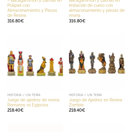
– Backgammon y Damas en
Backgammon y Damas en
Polipiel con
imitación de cuero con
Almacenamiento y Piezas
almacenamiento y piezas de
de Resina
resina
316.80
€
316.80
€
HISTORIA / UN TEMA
HISTORIA / UN TEMA
Juego de ajedrez de resina
Juego de Ajedrez en Resina
Romanos vs Egipcios
Zombie
218.40
€
218.40
€