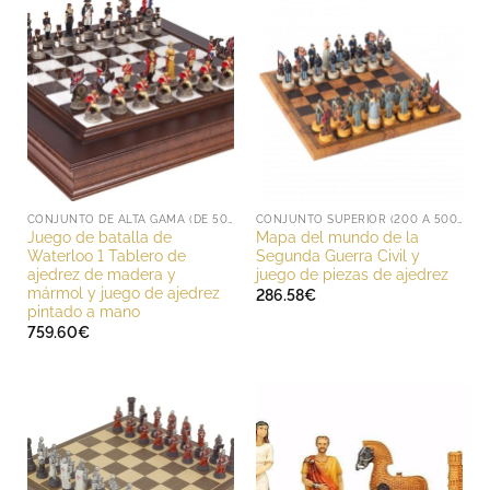
CONJUNTO DE ALTA GAMA (DE 500 A 1000 EUROS)
CONJUNTO SUPERIOR (200 A 500 EUROS)
Juego de batalla de
Mapa del mundo de la
Waterloo 1 Tablero de
Segunda Guerra Civil y
ajedrez de madera y
juego de piezas de ajedrez
mármol y juego de ajedrez
286.58
€
pintado a mano
759.60
€