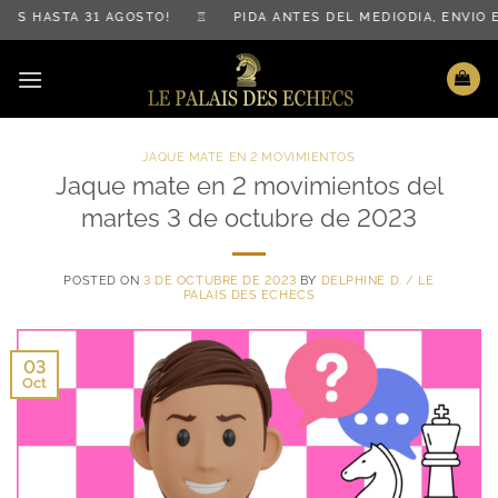
Saltar
S HASTA 31 AGOSTO! ♖ PIDA ANTES DEL MEDIODÍA, ENVÍO 
al
contenido
JAQUE MATE EN 2 MOVIMIENTOS
Jaque mate en 2 movimientos del
martes 3 de octubre de 2023
POSTED ON
3 DE OCTUBRE DE 2023
BY
DELPHINE D. / LE
PALAIS DES ECHECS
03
Oct