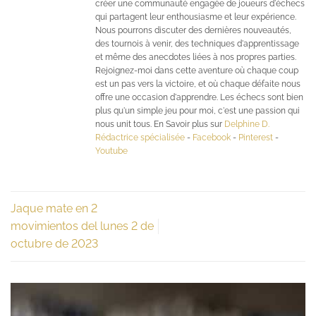
créer une communauté engagée de joueurs d'échecs
qui partagent leur enthousiasme et leur expérience.
Nous pourrons discuter des dernières nouveautés,
des tournois à venir, des techniques d'apprentissage
et même des anecdotes liées à nos propres parties.
Rejoignez-moi dans cette aventure où chaque coup
est un pas vers la victoire, et où chaque défaite nous
offre une occasion d'apprendre. Les échecs sont bien
plus qu'un simple jeu pour moi, c'est une passion qui
nous unit tous. En Savoir plus sur
Delphine D.
Rédactrice spécialisée
-
Facebook
-
Pinterest
-
Youtube
Jaque mate en 2
movimientos del lunes 2 de
octubre de 2023