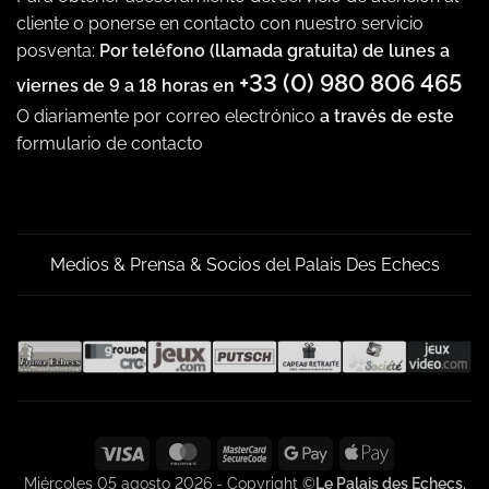
cliente o ponerse en contacto con nuestro servicio
posventa:
Por teléfono (llamada gratuita) de lunes a
+33 (0) 980 806 465
viernes de 9 a 18 horas en
O diariamente por correo electrónico
a través de este
formulario de contacto
Medios & Prensa & Socios del Palais Des Echecs
Visa
MasterCard
MasterCard
Google
Apple
2
Pay
Pay
Miércoles 05 agosto 2026 - Copyright ©
Le Palais des Echecs.