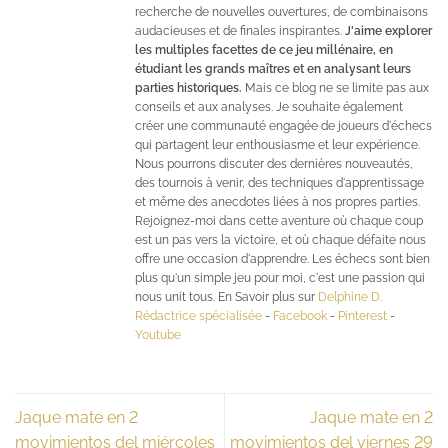
recherche de nouvelles ouvertures, de combinaisons
audacieuses et de finales inspirantes.
J'aime explorer
les multiples facettes de ce jeu millénaire, en
étudiant les grands maîtres et en analysant leurs
parties historiques.
Mais ce blog ne se limite pas aux
conseils et aux analyses. Je souhaite également
créer une communauté engagée de joueurs d'échecs
qui partagent leur enthousiasme et leur expérience.
Nous pourrons discuter des dernières nouveautés,
des tournois à venir, des techniques d'apprentissage
et même des anecdotes liées à nos propres parties.
Rejoignez-moi dans cette aventure où chaque coup
est un pas vers la victoire, et où chaque défaite nous
offre une occasion d'apprendre. Les échecs sont bien
plus qu'un simple jeu pour moi, c'est une passion qui
nous unit tous. En Savoir plus sur
Delphine D.
Rédactrice spécialisée
-
Facebook
-
Pinterest
-
Youtube
Jaque mate en 2
Jaque mate en 2
movimientos del miércoles
movimientos del viernes 29