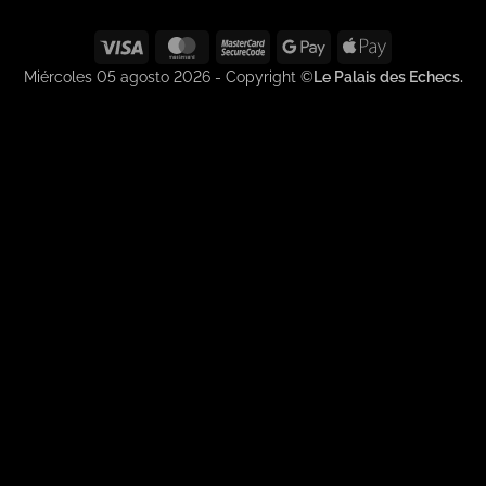
Visa
MasterCard
MasterCard
Google
Apple
2
Pay
Pay
Miércoles 05 agosto 2026 - Copyright ©
Le Palais des Echecs.