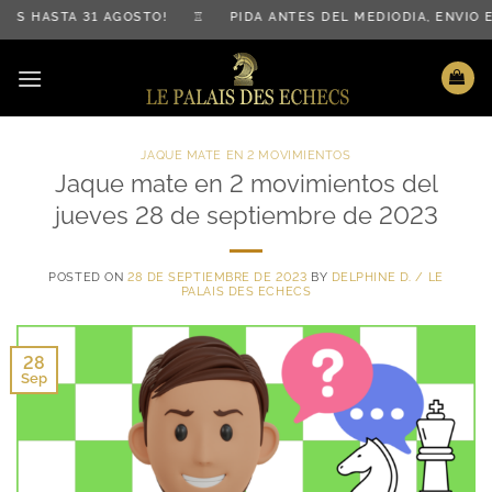
Saltar
S HASTA 31 AGOSTO! ♖ PIDA ANTES DEL MEDIODÍA, ENVÍO 
al
contenido
JAQUE MATE EN 2 MOVIMIENTOS
Jaque mate en 2 movimientos del
jueves 28 de septiembre de 2023
POSTED ON
28 DE SEPTIEMBRE DE 2023
BY
DELPHINE D. / LE
PALAIS DES ECHECS
28
Sep