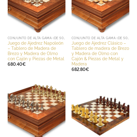
CONJUNTO DE ALTA GAMA (DE 500 A 1000 EUROS)
CONJUNTO DE ALTA GAMA (DE 500 A 1000 EUROS)
Juego de Ajedrez Napoleón
Juego de Ajedrez Clásico –
– Tablero de Madera de
Tablero de madera de Brezo
Brezo y Madera de Olmo
y Madera de Olmo con
con Cajón y Piezas de Metal
Cajón & Piezas de Metal y
Madera
680.40
€
682.80
€