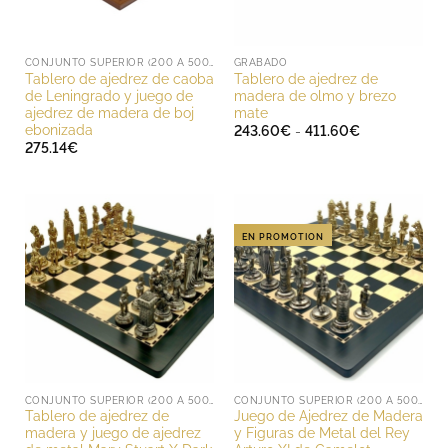
CONJUNTO SUPERIOR (200 A 500 EUROS)
GRABADO
Tablero de ajedrez de caoba
Tablero de ajedrez de
de Leningrado y juego de
madera de olmo y brezo
ajedrez de madera de boj
mate
ebonizada
Rango
243.60
€
-
411.60
€
de
275.14
€
precios:
desde
243.60€
hasta
411.60€
EN PROMOTION
CONJUNTO SUPERIOR (200 A 500 EUROS)
CONJUNTO SUPERIOR (200 A 500 EUROS)
Tablero de ajedrez de
Juego de Ajedrez de Madera
madera y juego de ajedrez
y Figuras de Metal del Rey