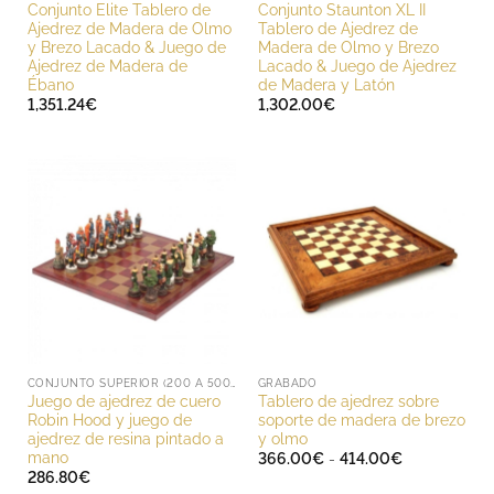
Conjunto Elite Tablero de
Conjunto Staunton XL II
Ajedrez de Madera de Olmo
Tablero de Ajedrez de
y Brezo Lacado & Juego de
Madera de Olmo y Brezo
Ajedrez de Madera de
Lacado & Juego de Ajedrez
Ébano
de Madera y Latón
1,351.24
€
1,302.00
€
CONJUNTO SUPERIOR (200 A 500 EUROS)
GRABADO
Juego de ajedrez de cuero
Tablero de ajedrez sobre
Robin Hood y juego de
soporte de madera de brezo
ajedrez de resina pintado a
y olmo
mano
Rango
366.00
€
-
414.00
€
de
286.80
€
precios: