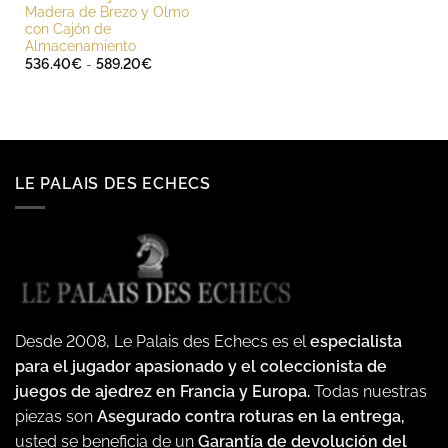
Madera de Brezo y Olmo
con Cajón de
Almacenamiento
Rango
536.40
€
-
589.20
€
de
precios:
desde
536.40€
hasta
589.20€
LE PALAIS DES ECHECS
Desde 2008, Le Palais des Echecs es el
especialista
para el jugador apasionado y el coleccionista de
juegos de ajedrez en Francia y Europa.
Todas nuestras
piezas son
Asegurado contra roturas en la entrega,
usted se beneficia de un
Garantía de devolución del