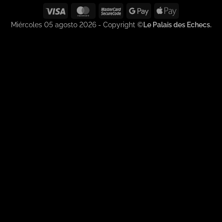
Visa
MasterCard
MasterCard
Google
Apple
2
Pay
Pay
Miércoles 05 agosto 2026 - Copyright ©
Le Palais des Echecs.