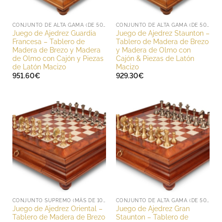
CONJUNTO DE ALTA GAMA (DE 500 A 1000 EUROS)
CONJUNTO DE ALTA GAMA (DE 500 A 1000 EUROS)
Juego de Ajedrez Guardia
Juego de Ajedrez Staunton –
Francesa – Tablero de
Tablero de Madera de Brezo
Madera de Brezo y Madera
y Madera de Olmo con
de Olmo con Cajón y Piezas
Cajón & Piezas de Latón
de Latón Macizo
Macizo
951.60
€
929.30
€
CONJUNTO SUPREMO (MÁS DE 1000 EUROS)
CONJUNTO DE ALTA GAMA (DE 500 A 1000 EUROS)
Juego de Ajedrez Oriental –
Juego de Ajedrez Gran
Tablero de Madera de Brezo
Staunton – Tablero de