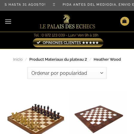
Saltar
 HASTA 31 AGOSTO! ♖ PIDA ANTES DEL MEDIODÍA, ENVÍO EL
al
contenido
Tel. : 0 972 123 039 - Lun/ Ven 9h à 18h
OPINIONES CLIENTES ★★★★★
Inicio
/
Product Materiaux du plateau 2
/
Heather Wood