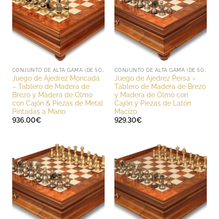
CONJUNTO DE ALTA GAMA (DE 500 A 1000 EUROS)
CONJUNTO DE ALTA GAMA (DE 500 A 1000 EUROS)
Juego de Ajedrez Moncada
Juego de Ajedrez Persa –
– Tablero de Madera de
Tablero de Madera de Brezo
Brezo y Madera de Olmo
y Madera de Olmo con
con Cajón & Piezas de Metal
Cajón y Piezas de Latón
Pintadas a Mano
Macizo
936.00
€
929.30
€