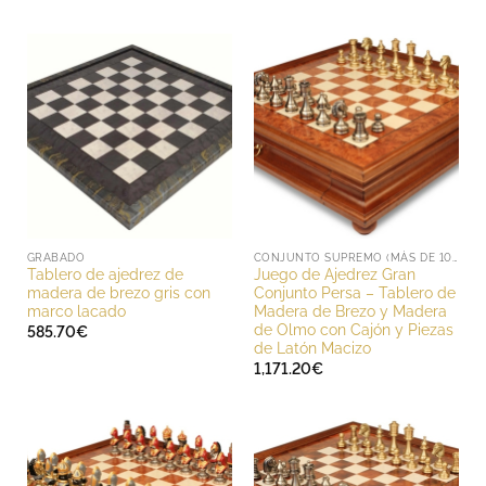
desde
366.00€
hasta
414.00€
GRABADO
CONJUNTO SUPREMO (MÁS DE 1000 EUROS)
Tablero de ajedrez de
Juego de Ajedrez Gran
madera de brezo gris con
Conjunto Persa – Tablero de
marco lacado
Madera de Brezo y Madera
de Olmo con Cajón y Piezas
585.70
€
de Latón Macizo
1,171.20
€