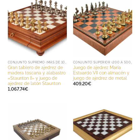
CONJUNTO SUPREMO (MÁS DE 1000 EUROS)
CONJUNTO SUPERIOR (200 A 500 EUROS)
Gran tablero de ajedrez de
Juego de ajedrez María
madera toscana y alabastro
Estuardo VII con almacén y
«Staunton II» y juego de
juego de ajedrez de metal
ajedrez de latón Staunton
409.20
€
1,067.74
€