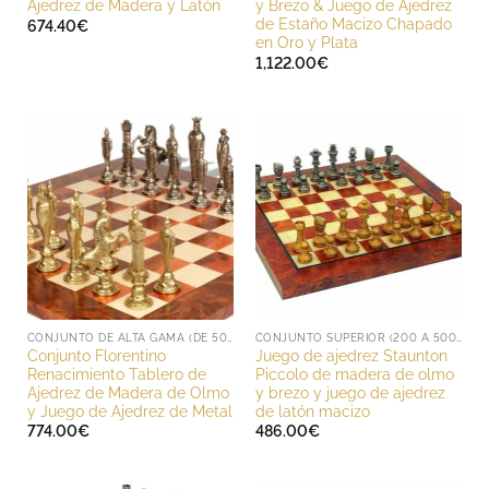
Ajedrez de Madera y Latón
y Brezo & Juego de Ajedrez
de Estaño Macizo Chapado
674.40
€
en Oro y Plata
1,122.00
€
CONJUNTO DE ALTA GAMA (DE 500 A 1000 EUROS)
CONJUNTO SUPERIOR (200 A 500 EUROS)
Conjunto Florentino
Juego de ajedrez Staunton
Renacimiento Tablero de
Piccolo de madera de olmo
Ajedrez de Madera de Olmo
y brezo y juego de ajedrez
y Juego de Ajedrez de Metal
de latón macizo
774.00
€
486.00
€