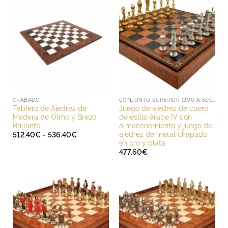
GRABADO
CONJUNTO SUPERIOR (200 A 500 EUROS)
Tablero de Ajedrez de
Juego de ajedrez de cuero
Madera de Olmo y Brezo
de estilo árabe IV con
Brillante
almacenamiento y juego de
ajedrez de metal chapado
Rango
512.40
€
-
536.40
€
de
en oro y plata
precios:
477.60
€
desde
512.40€
hasta
536.40€