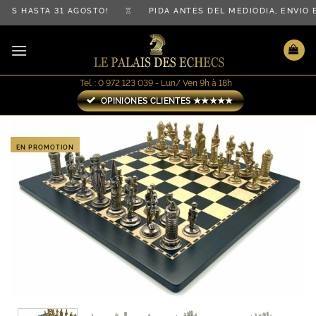
Saltar
IS HASTA 31 AGOSTO! ♖ PIDA ANTES DEL MEDIODÍA, ENVÍO
al
contenido
Tel. : 0 972 123 039 - Lun/ Ven 9h à 18h
OPINIONES CLIENTES ★★★★★
EN PROMOTION