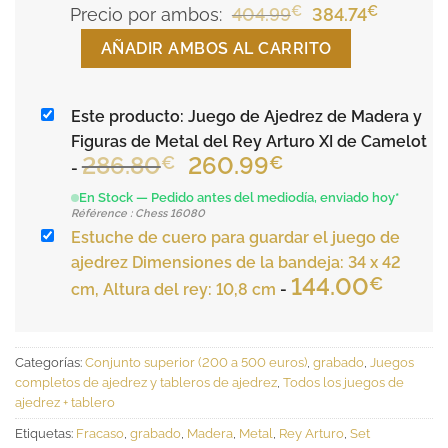
€
El
€
El
Precio por ambos:
404.99
384.74
precio
precio
AÑADIR AMBOS AL CARRITO
original
actual
era:
es:
Este producto: Juego de Ajedrez de Madera y
404.99€.
384.74€.
Figuras de Metal del Rey Arturo XI de Camelot
El
El
286.80
260.99
€
€
-
precio
precio
En Stock — Pedido antes del mediodía, enviado hoy*
original
actual
Référence : Chess 16080
era:
es:
Estuche de cuero para guardar el juego de
286.80€.
260.99€.
ajedrez Dimensiones de la bandeja: 34 x 42
144.00
€
cm, Altura del rey: 10,8 cm
-
Categorías:
Conjunto superior (200 a 500 euros)
,
grabado
,
Juegos
completos de ajedrez y tableros de ajedrez
,
Todos los juegos de
ajedrez + tablero
Etiquetas:
Fracaso
,
grabado
,
Madera
,
Metal
,
Rey Arturo
,
Set