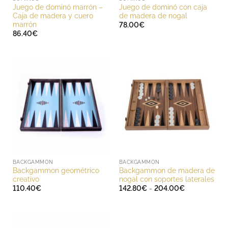
Juego de dominó marrón –
Juego de dominó con caja
Caja de madera y cuero
de madera de nogal
marrón
78.00
€
86.40
€
BACKGAMMON
BACKGAMMON
Backgammon geométrico
Backgammon de madera de
creativo
nogal con soportes laterales
Rango
110.40
€
142.80
€
-
204.00
€
de
precios:
desde
142.80€
hasta
204.00€