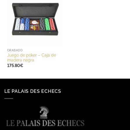
GRABADO
Juego de póker – Caja de
madera negra
175.80
€
LE PALAIS DES ECHECS