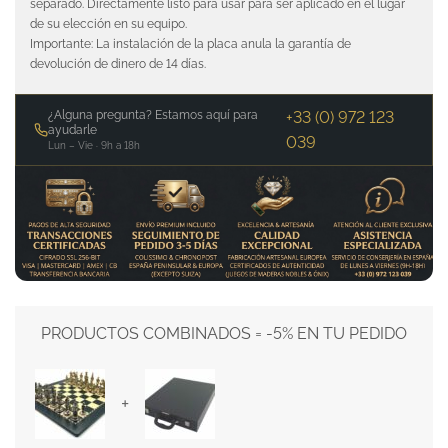
separado. Directamente listo para usar para ser aplicado en el lugar
de su elección en su equipo.
Importante: La instalación de la placa anula la garantía de
devolución de dinero de 14 días.
¿Alguna pregunta? Estamos aquí para
+33 (0) 972 123
ayudarle
039
Lun – Vie · 9h a 18h
PRODUCTOS COMBINADOS = -5% EN TU PEDIDO
+