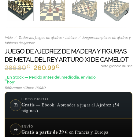
Inicio
/
Todos los juegos de ajedrez + tablero
/
Juegos completos de ajedrez y
tableros de ajedrez
JUEGO DE AJEDREZ DE MADERA Y FIGURAS
DE METAL DEL REY ARTURO XI DE CAMELOT
€
El
€
El
286.80
260.99
Note globale du site
precio
precio
En Stock — Pedido antes del mediodía, enviado
hoy*
original
actual
Référence : Chess 16080
era:
es:
286.80€.
260.99€.
LIBRO DIGITAL
Gratis
— Ebook: Aprender a jugar al Ajedrez (54
páginas)
ENVÍO
Gratis a partir de 39 €
en Francia y Europa