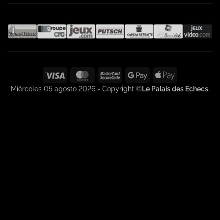
Visa
MasterCard
MasterCard
Google
Apple
2
Pay
Pay
Miércoles 05 agosto 2026 - Copyright ©
Le Palais des Echecs.