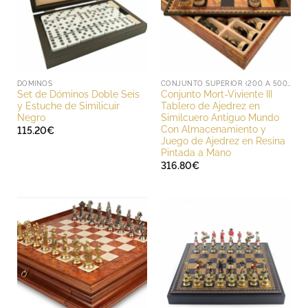
DOMINOS
CONJUNTO SUPERIOR (200 A 500 EUROS)
Set de Dóminos Doble Seis
Conjunto Mort-Viviente III
y Estuche de Similicuir
Tablero de Ajedrez en
Negro
Similcuero Antiguo Mundo
Con Almacenamiento y
115.20
€
Juego de Ajedrez en Resina
Pintada a Mano
316.80
€