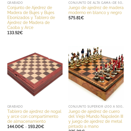
GRABADO
CONJUNTO DE ALTA GAMA (DE 500 A 1000 EUROS)
Conjunto de Ajedrez de
Juego de ajedrez de madera
Madera de Bujes y Bujes
moderno en blanco y negro
Ebonizados y Tablero de
575.81
€
Ajedrez de Madera de
Caoba y Arce
133.92
€
GRABADO
CONJUNTO SUPERIOR (200 A 500 EUROS)
Tablero de ajedrez de nogal
Juego de ajedrez de cuero
y arce con compartimento
del Viejo Mundo Napoleón III
de almacenamiento
y juego de ajedrez de metal
pintado a mano
Rango
144.00
€
-
193.20
€
de