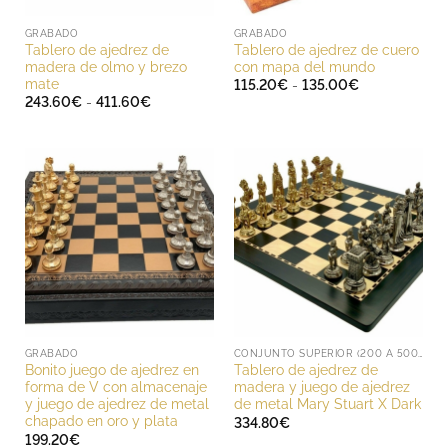
GRABADO
GRABADO
Tablero de ajedrez de
Tablero de ajedrez de cuero
madera de olmo y brezo
con mapa del mundo
mate
Rango
115.20
€
-
135.00
€
de
Rango
243.60
€
-
411.60
€
precios:
de
desde
precios:
115.20€
desde
hasta
243.60€
135.00€
hasta
411.60€
GRABADO
CONJUNTO SUPERIOR (200 A 500 EUROS)
Bonito juego de ajedrez en
Tablero de ajedrez de
forma de V con almacenaje
madera y juego de ajedrez
y juego de ajedrez de metal
de metal Mary Stuart X Dark
chapado en oro y plata
334.80
€
199.20
€