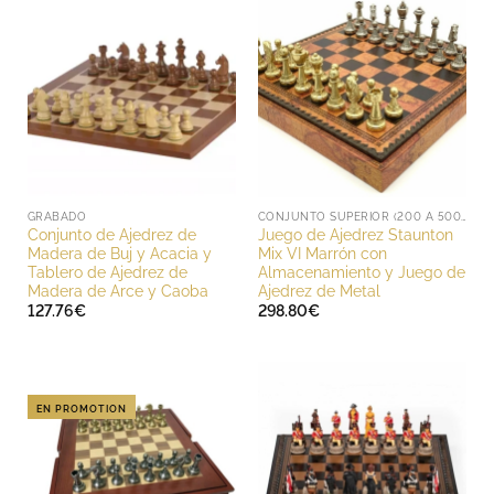
193.20€
GRABADO
CONJUNTO SUPERIOR (200 A 500 EUROS)
Conjunto de Ajedrez de
Juego de Ajedrez Staunton
Madera de Buj y Acacia y
Mix VI Marrón con
Tablero de Ajedrez de
Almacenamiento y Juego de
Madera de Arce y Caoba
Ajedrez de Metal
127.76
€
298.80
€
EN PROMOTION