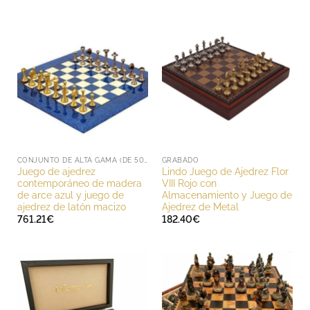
CONJUNTO DE ALTA GAMA (DE 500 A 1000 EUROS)
GRABADO
Juego de ajedrez
Lindo Juego de Ajedrez Flor
contemporáneo de madera
VIII Rojo con
de arce azul y juego de
Almacenamiento y Juego de
ajedrez de latón macizo
Ajedrez de Metal
761.21
€
182.40
€