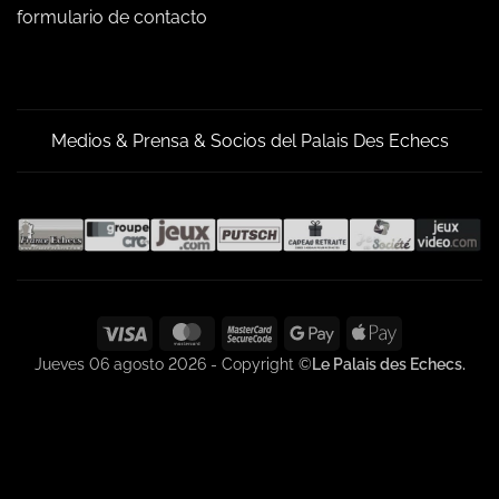
formulario de contacto
Medios & Prensa & Socios del Palais Des Echecs
Visa
MasterCard
MasterCard
Google
Apple
2
Pay
Pay
Jueves 06 agosto 2026 - Copyright ©
Le Palais des Echecs.