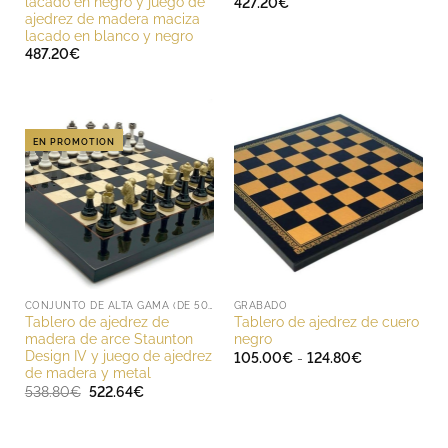
lacado en negro y juego de
427.20
€
ajedrez de madera maciza
lacado en blanco y negro
487.20
€
EN PROMOTION
CONJUNTO DE ALTA GAMA (DE 500 A 1000 EUROS)
GRABADO
Tablero de ajedrez de
Tablero de ajedrez de cuero
madera de arce Staunton
negro
Design IV y juego de ajedrez
Rango
105.00
€
-
124.80
€
de
de madera y metal
precios:
El
El
538.80
€
522.64
€
desde
precio
precio
105.00€
original
actual
hasta
era:
es:
124.80€
538.80€.
522.64€.