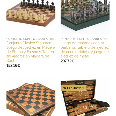
CONJUNTO SUPERIOR (200 A 500 EUROS)
CONJUNTO SUPERIOR (200 A 500 EUROS)
Conjunto Clásico Staunton
Juego de romanos contra
Juego de Ajedrez en Madera
bárbaros: tablero de ajedrez
de Ébano y Fresno y Tablero
de cuero artificial y juego de
de Ajedrez en Madera de
ajedrez de metal
Caoba
297.72
€
152.16
€
EN PROMOTION