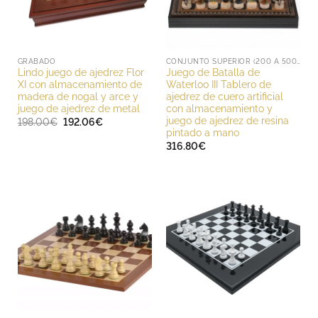
GRABADO
CONJUNTO SUPERIOR (200 A 500 EUROS)
Lindo juego de ajedrez Flor
Juego de Batalla de
XI con almacenamiento de
Waterloo III Tablero de
madera de nogal y arce y
ajedrez de cuero artificial
juego de ajedrez de metal
con almacenamiento y
juego de ajedrez de resina
El
El
198.00
€
192.06
€
precio
precio
pintado a mano
original
actual
316.80
€
era:
es:
198.00€.
192.06€.