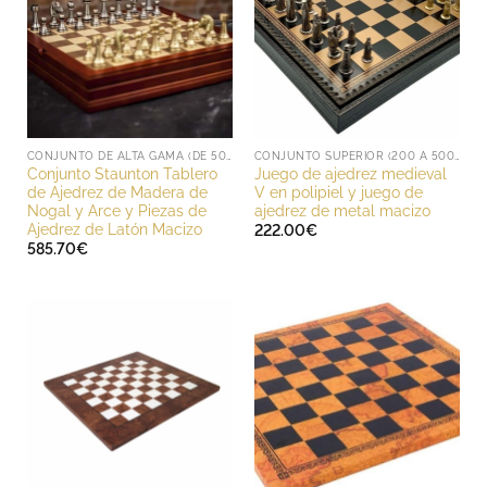
CONJUNTO DE ALTA GAMA (DE 500 A 1000 EUROS)
CONJUNTO SUPERIOR (200 A 500 EUROS)
Conjunto Staunton Tablero
Juego de ajedrez medieval
de Ajedrez de Madera de
V en polipiel y juego de
Nogal y Arce y Piezas de
ajedrez de metal macizo
Ajedrez de Latón Macizo
222.00
€
585.70
€