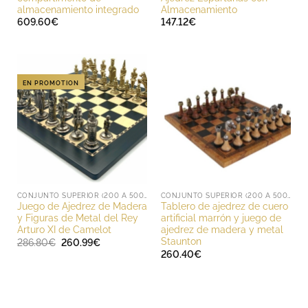
almacenamiento integrado
Almacenamiento
609.60
€
147.12
€
EN PROMOTION
CONJUNTO SUPERIOR (200 A 500 EUROS)
CONJUNTO SUPERIOR (200 A 500 EUROS)
Juego de Ajedrez de Madera
Tablero de ajedrez de cuero
y Figuras de Metal del Rey
artificial marrón y juego de
Arturo XI de Camelot
ajedrez de madera y metal
Staunton
El
El
286.80
€
260.99
€
precio
precio
260.40
€
original
actual
era:
es:
286.80€.
260.99€.