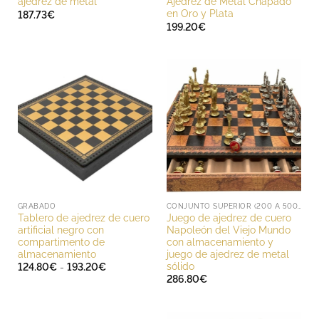
ajedrez de metal
Ajedrez de Metal Chapado
en Oro y Plata
187.73
€
199.20
€
GRABADO
CONJUNTO SUPERIOR (200 A 500 EUROS)
Tablero de ajedrez de cuero
Juego de ajedrez de cuero
artificial negro con
Napoleón del Viejo Mundo
compartimento de
con almacenamiento y
almacenamiento
juego de ajedrez de metal
sólido
Rango
124.80
€
-
193.20
€
de
286.80
€
precios:
desde
124.80€
hasta