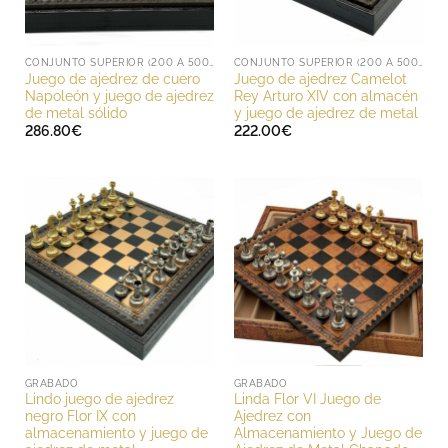
CONJUNTO SUPERIOR (200 A 500 EUROS)
CONJUNTO SUPERIOR (200 A 500 EUROS)
Juego de ajedrez de cuero
Juego de ajedrez Camelot
Napoleón y juego de ajedrez
Rey Arturo XIV con almacén
de metal sólido
y juego de ajedrez de metal
286.80
€
222.00
€
GRABADO
GRABADO
Lindo juego de ajedrez
Linda Flor VI Juego de
negro Flor IX con
Ajedrez con
almacenamiento y juego de
Almacenamiento y Juego de