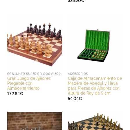
325.20
€
precios:
desde
144.00€
hasta
193.20€
CONJUNTO SUPERIOR (200 A 500 EUROS)
ACCESORIOS
Gran Juego de Ajedrez
Caja de Almacenamiento de
Plegable con
Madera de Abedul y Haya
Almacenamiento
para Piezas de Ajedrez con
Altura de Rey de 9 cm
172.64
€
54.04
€