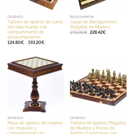
GRABADO
BACKGAMMON
Tablero de ajedrez de cuero
Juego de Backgammon
del viejo mundo con
Plegable de Madera
compartimento de
El
El
243.00
€
228.42
€
precio
precio
almacenamiento
original
actual
Rango
124.80
€
-
193.20
€
era:
es:
de
243.00€.
228.42€.
precios:
desde
124.80€
hasta
193.20€
GRABADO
GRABADO
Mesa de ajedrez de madera
Tablero de Ajedrez Plegable
con respaldo y
de Madera y Piezas de
compartimento de
Ajedrez Espartanas con