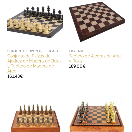
CONJUNTO SUPERIOR (200 A 500 EUROS)
GRABADO
Conjunto de Piezas de
Tablero de Ajedrez de Arce
Ajedrez de Madera de Bujes
y Rosa
y Tablero de Madera de
189.00
€
Arce
161.48
€