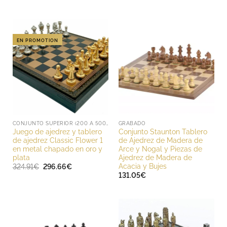
EN PROMOTION
CONJUNTO SUPERIOR (200 A 500 EUROS)
GRABADO
Juego de ajedrez y tablero
Conjunto Staunton Tablero
de ajedrez Classic Flower 1
de Ajedrez de Madera de
en metal chapado en oro y
Arce y Nogal y Piezas de
plata
Ajedrez de Madera de
Acacia y Bujes
El
El
324.91
€
296.66
€
precio
precio
131.05
€
original
actual
era:
es:
324.91€.
296.66€.