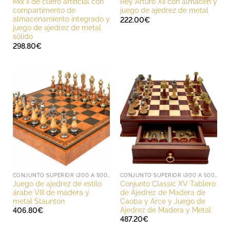
Mix II de cuero artificial con
Rey Arturo XII con almacén y
compartimento de
juego de ajedrez de metal
almacenamiento integrado y
222.00
€
juego de ajedrez de metal
sólido
298.80
€
CONJUNTO SUPERIOR (200 A 500 EUROS)
CONJUNTO SUPERIOR (200 A 500 EUROS)
Juego de ajedrez de estilo
Conjunto Classic XV Tablero
árabe VIII de madera y
de Ajedrez de Madera de
metal Staunton
Caoba y Arce y Juego de
Ajedrez de Madera y Metal
406.80
€
487.20
€