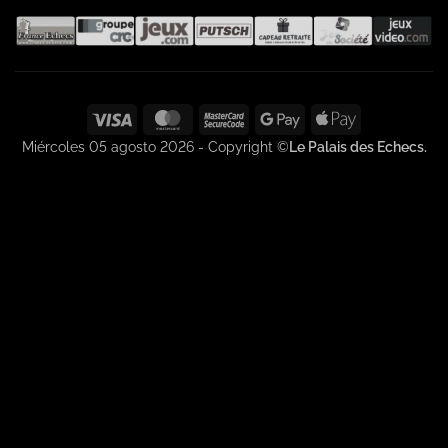
Visa
MasterCard
MasterCard
Google
Apple
2
Pay
Pay
Miércoles 05 agosto 2026 - Copyright ©
Le Palais des Echecs.