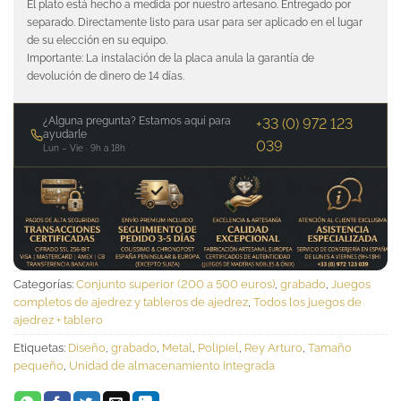
El plato está hecho a medida por nuestro artesano. Entregado por
separado. Directamente listo para usar para ser aplicado en el lugar
de su elección en su equipo.
Importante: La instalación de la placa anula la garantía de
devolución de dinero de 14 días.
¿Alguna pregunta? Estamos aquí para
+33 (0) 972 123
ayudarle
039
Lun – Vie · 9h a 18h
Categorías:
Conjunto superior (200 a 500 euros)
,
grabado
,
Juegos
completos de ajedrez y tableros de ajedrez
,
Todos los juegos de
ajedrez + tablero
Etiquetas:
Diseño
,
grabado
,
Metal
,
Polipiel
,
Rey Arturo
,
Tamaño
pequeño
,
Unidad de almacenamiento integrada