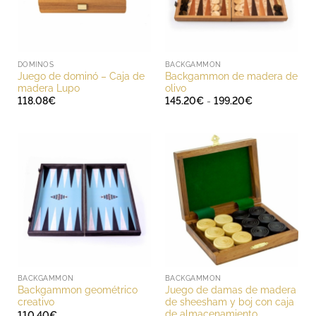
DOMINOS
BACKGAMMON
Juego de dominó – Caja de
Backgammon de madera de
madera Lupo
olivo
Rango
118.08
€
145.20
€
-
199.20
€
de
precios:
desde
145.20€
hasta
199.20€
BACKGAMMON
BACKGAMMON
Backgammon geométrico
Juego de damas de madera
creativo
de sheesham y boj con caja
de almacenamiento
110.40
€