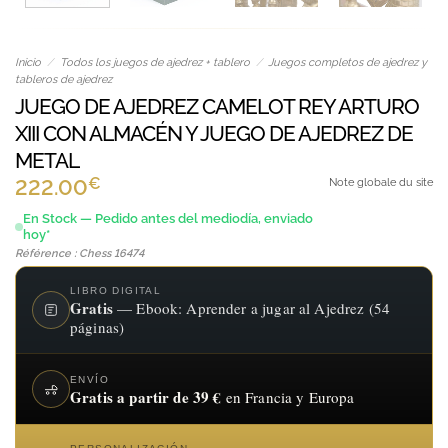
Inicio
/
Todos los juegos de ajedrez + tablero
/
Juegos completos de ajedrez y
tableros de ajedrez
JUEGO DE AJEDREZ CAMELOT REY ARTURO
XIII CON ALMACÉN Y JUEGO DE AJEDREZ DE
METAL
€
222.00
Note globale du site
En Stock — Pedido antes del mediodía, enviado
hoy*
Référence : Chess 16474
LIBRO DIGITAL
Gratis
— Ebook: Aprender a jugar al Ajedrez (54
páginas)
ENVÍO
Gratis a partir de 39 €
en Francia y Europa