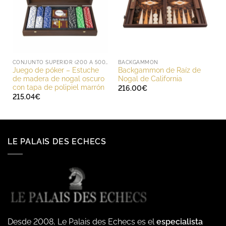
CONJUNTO SUPERIOR (200 A 500 EUROS)
BACKGAMMON
Juego de póker – Estuche
Backgammon de Raíz de
de madera de nogal oscuro
Nogal de California
con tapa de polipiel marrón
216.00
€
215.04
€
LE PALAIS DES ECHECS
Desde 2008, Le Palais des Echecs es el
especialista