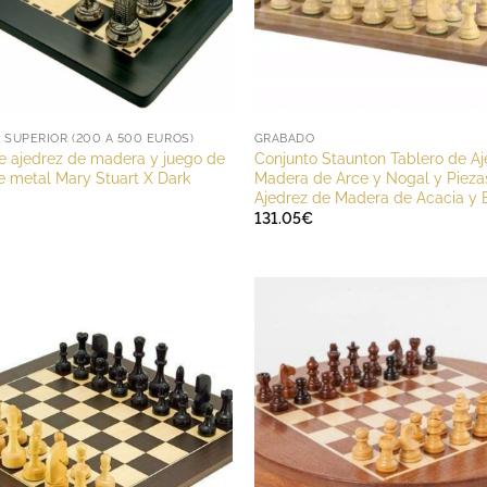
SUPERIOR (200 A 500 EUROS)
GRABADO
e ajedrez de madera y juego de
Conjunto Staunton Tablero de Aj
e metal Mary Stuart X Dark
Madera de Arce y Nogal y Pieza
Ajedrez de Madera de Acacia y 
131.05
€