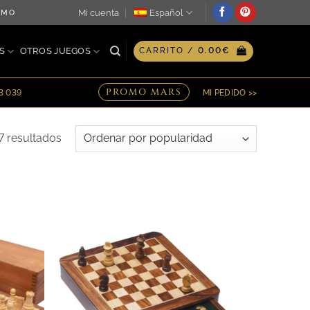
Mi cuenta
Español
DÍA ♖ OPCIÓN DE GRABADO PERSONALIZADO EN PLACA ♖ ¡EN
S
OTROS JUEGOS
CARRITO /
0.00
€
PROMO MARS
23 039
MI PEDIDO >>
Ordenado
7 resultados
por
popularidad