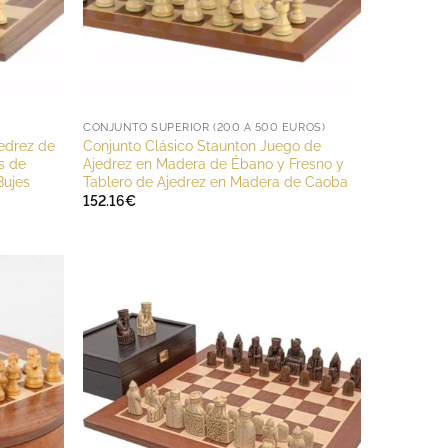
CONJUNTO SUPERIOR (200 A 500 EUROS)
edrez de
Conjunto Clásico Staunton Juego de
s de
Ajedrez en Madera de Ébano y Fresno y
Bujes
Tablero de Ajedrez en Madera de Caoba
152.16
€