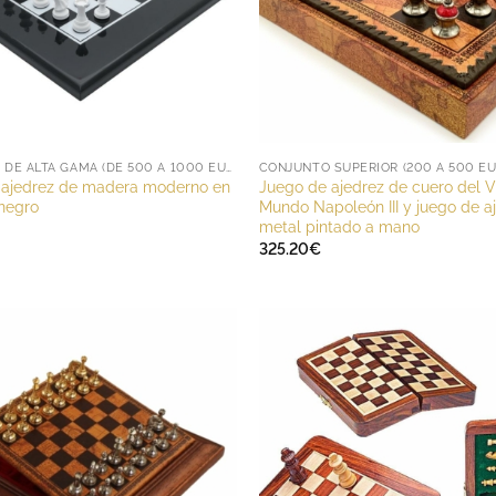
CONJUNTO DE ALTA GAMA (DE 500 A 1000 EUROS)
CONJUNTO SUPERIOR (200 A 500 E
 ajedrez de madera moderno en
Juego de ajedrez de cuero del V
negro
Mundo Napoleón III y juego de a
metal pintado a mano
325.20
€