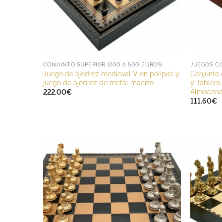
CONJUNTO SUPERIOR (200 A 500 EUROS)
Juego de ajedrez medieval V en polipiel y
Conjunto 
juego de ajedrez de metal macizo
y Tablero
Almacena
222.00
€
111.60
€