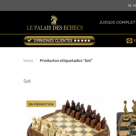
Saltar
¡ENVÍO GRATIS HASTA 3
al
contenido
JUEGOS COMPLET
OPINIONES CLIENTES ★★★★★
Inicio
/
Productos etiquetados “Set”
Set
EN PROMOTION