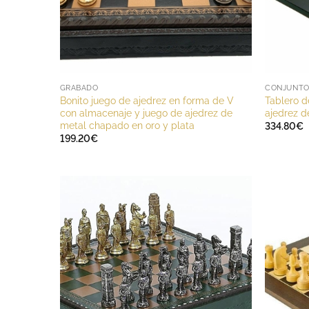
GRABADO
CONJUNTO 
Bonito juego de ajedrez en forma de V
Tablero d
con almacenaje y juego de ajedrez de
ajedrez d
metal chapado en oro y plata
334.80
€
199.20
€