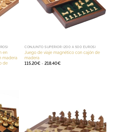
UROS)
CONJUNTO SUPERIOR (200 A 500 EUROS)
n en
Juego de viaje magnético con cajón de
en madera
madera
o de
Rango
115.20
€
-
218.40
€
de
precios:
desde
115.20€
hasta
218.40€