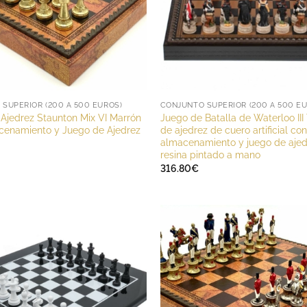
SUPERIOR (200 A 500 EUROS)
CONJUNTO SUPERIOR (200 A 500 E
Ajedrez Staunton Mix VI Marrón
Juego de Batalla de Waterloo III
cenamiento y Juego de Ajedrez
de ajedrez de cuero artificial con
almacenamiento y juego de ajed
resina pintado a mano
316.80
€