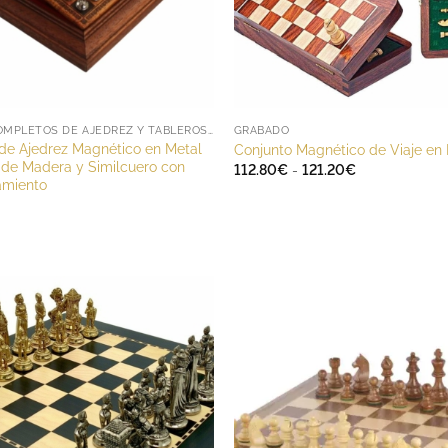
JUEGOS COMPLETOS DE AJEDREZ Y TABLEROS DE AJEDREZ
GRABADO
de Ajedrez Magnético en Metal
Conjunto Magnético de Viaje en
 de Madera y Similcuero con
Rango
112.80
€
-
121.20
€
de
miento
precios:
desde
112.80€
hasta
121.20€