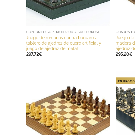
CONJUNTO SUPERIOR (200 A 500 EUROS)
CONJUNTO 
Juego de romanos contra bárbaros:
Juego de
tablero de ajedrez de cuero artificial y
madera d
juego de ajedrez de metal
ajedrez 
297.72
€
295.20
€
EN PROMO