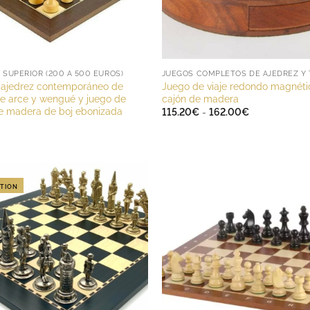
SUPERIOR (200 A 500 EUROS)
 ajedrez contemporáneo de
Juego de viaje redondo magnéti
e arce y wengué y juego de
cajón de madera
de madera de boj ebonizada
Rango
115.20
€
-
162.00
€
de
precios:
desde
115.20€
hasta
162.00€
TION