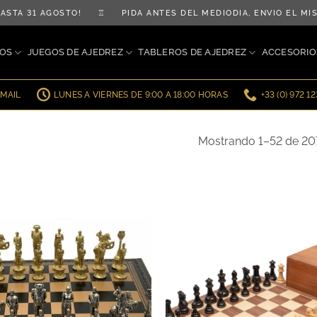
1 AGOSTO! ♖ PIDA ANTES DEL MEDIODÍA, ENVÍO EL MISMO 
OS
JUEGOS DE AJEDREZ
TABLEROS DE AJEDREZ
ACCESORIO
EMAIL
LUNES A VIERNES DE 9:00 A 18:00 HORAS
+33 (0) 972 1
Mostrando 1–52 de 20