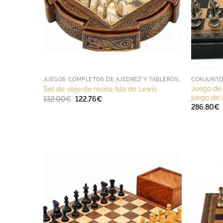
JUEGOS COMPLETOS DE AJEDREZ Y TABLEROS DE AJEDREZ
CONJUNTO 
Juego de
Set de viaje de resina Isla de Lewis
juego de 
El
El
132.00
€
122.76
€
precio
precio
286.80
€
original
actual
era:
es:
132.00€.
122.76€.