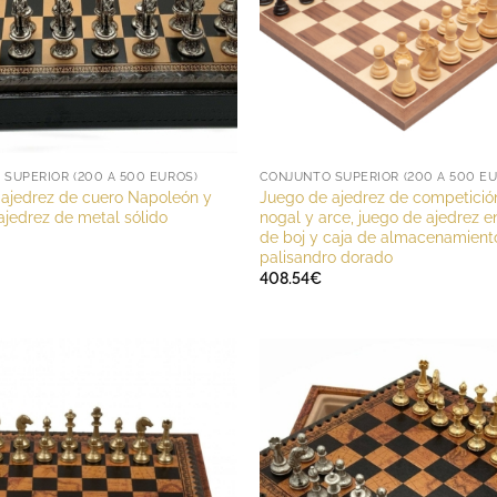
SUPERIOR (200 A 500 EUROS)
CONJUNTO SUPERIOR (200 A 500 E
 ajedrez de cuero Napoleón y
Juego de ajedrez de competició
ajedrez de metal sólido
nogal y arce, juego de ajedrez 
de boj y caja de almacenamient
palisandro dorado
408.54
€