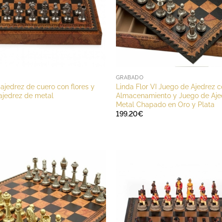
GRABADO
ajedrez de cuero con flores y
Linda Flor VI Juego de Ajedrez 
ajedrez de metal
Almacenamiento y Juego de Aje
Metal Chapado en Oro y Plata
199.20
€