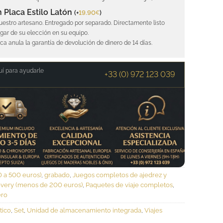
 Placa Estilo Latón
(
+
19.90
)
€
uestro artesano. Entregado por separado. Directamente listo
ugar de su elección en su equipo.
aca anula la garantía de devolución de dinero de 14 días.
í para ayudarle
+33 (0) 972 123 039
0 a 500 euros)
,
grabado
,
Juegos completos de ajedrez y
overy (menos de 200 euros)
,
Paquetes de viaje completos
,
ero
tico
,
Set
,
Unidad de almacenamiento integrada
,
Viajes