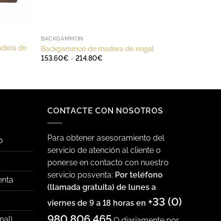
BACKGAMMON
adera de
Backgammon de madera de nogal
Rango
153.60
€
-
214.80
€
de
precios:
desde
153.60€
hasta
214.80€
CONTACTE CON NOSOTROS
Para obtener asesoramiento del
o
servicio de atención al cliente o
ponerse en contacto con nuestro
servicio posventa:
Por teléfono
enta
(llamada gratuita) de lunes a
+33 (0)
viernes de 9 a 18 horas en
980 806 465
nal)
O diariamente por