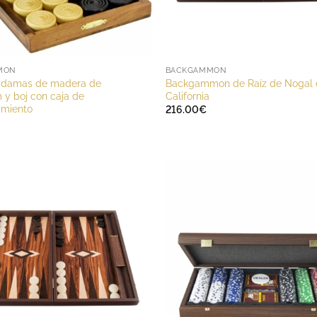
MON
BACKGAMMON
 damas de madera de
Backgammon de Raíz de Nogal 
y boj con caja de
California
miento
216.00
€