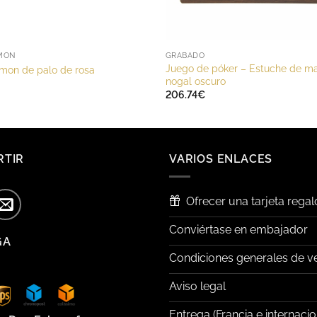
MON
GRABADO
Juego de póker – Estuche de m
on de palo de rosa
nogal oscuro
206.74
€
RTIR
VARIOS ENLACES
Ofrecer una tarjeta regal
Conviértase en embajador
GA
Condiciones generales de v
Aviso legal
Entrega (Francia e internacio