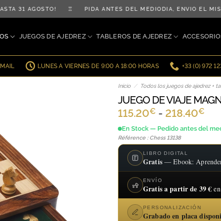
A 31 AGOSTO! ♖ PIDA ANTES DEL MEDIODÍA, ENVÍO EL MIS
OS
JUEGOS DE AJEDREZ
TABLEROS DE AJEDREZ
ACCESORIO
EMAIL
LUNES A VIERNES DE 9:00 A 18:00 HORAS
+33 (0) 972 1
Inicio
/
Todos los juegos de ajedrez + ta
JUEGO DE VIAJE MAG
€
€
Ra
115.20
-
218.40
de
En Stock — Pedido antes del med
pre
Référence : Chess 13138
de
LIBRO DIGITAL
Gratis
— Ebook: Aprender a
11
has
ENVÍO
Gratis a partir de 39 €
en
21
PERSONALIZACIÓN
Grabado en placa dispon