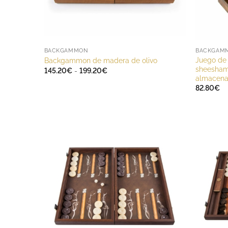
BACKGAMMON
BACKGAM
Juego de
Backgammon de madera de olivo
sheesham 
Rango
145.20
€
-
199.20
€
de
almacena
precios:
82.80
€
desde
145.20€
hasta
199.20€