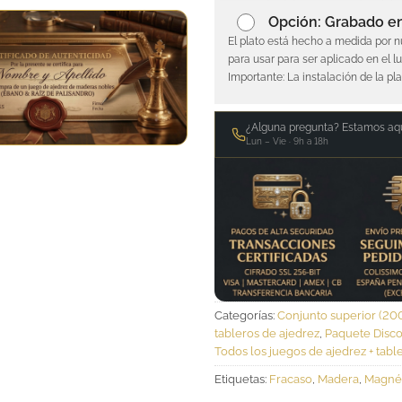
Opción: Grabado en
El plato está hecho a medida por n
para usar para ser aplicado en el l
Importante: La instalación de la pl
¿Alguna pregunta? Estamos aqu
Lun – Vie · 9h a 18h
Categorías:
Conjunto superior (20
tableros de ajedrez
,
Paquete Disc
Todos los juegos de ajedrez + tabl
Etiquetas:
Fracaso
,
Madera
,
Magné