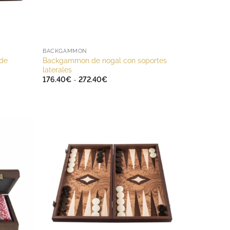
BACKGAMMON
de
Backgammon de nogal con soportes
laterales
Rango
176.40
€
-
272.40
€
de
precios:
desde
176.40€
hasta
272.40€