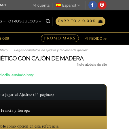
Mi cuenta
Español
MO DÍA ♖ OPCIÓN DE GRABADO PERSONALIZADO EN PLACA ♖ 
S
OTROS JUEGOS
CARRITO /
0.00
€
PROMO MARS
23 039
MI PEDIDO >>
blero
/
Juegos completos de ajedrez y tableros de ajedrez
NÉTICO CON CAJÓN DE MADERA
ngo
Note globale du site
iodía, enviado hoy*
cios:
sde
 jugar al Ajedrez (54 páginas)
5.20€
ta
 Francia y Europa
8.40€
ible
como opción en esta referencia