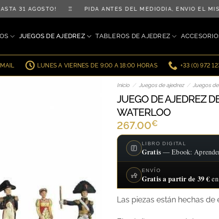
TA 31 AGOSTO! ♖ PIDA ANTES DEL MEDIODÍA, ENVÍO EL MI
OS
JUEGOS DE AJEDREZ
TABLEROS DE AJEDREZ
ACCESORIO
EMAIL
LUNES A VIERNES DE 9:00 A 18:00 HORAS
+33 (0) 972 1
Inicio
/
Juegos de ajedrez
/
Juegos de 
JUEGO DE AJEDREZ D
WATERLOO
€
267.00
LIBRO DIGITAL
Gratis
— Ebook: Aprender a
ENVÍO
Gratis a partir de 39 €
en
Las piezas están hechas de 