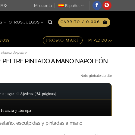
Mi cuenta
Español
SMO DÍA ♖ OPCIÓN DE GRABADO PERSONALIZADO EN PLACA ♖
S
OTROS JUEGOS
CARRITO /
0.00
€
PROMO MARS
23 039
MI PEDIDO >>
ajedrez de peltre
E PELTRE PINTADO A MANO NAPOLEÓN
Note globale du site
 jugar al Ajedrez (54 páginas)
 Francia y Europa
estaño, esculpidas y pintadas a mano.