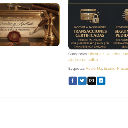
Categorías:
Historia / Un tema
,
Jue
ajedrez de peltre
Etiquetas:
Austerlitz
,
Estaño
,
Fraca