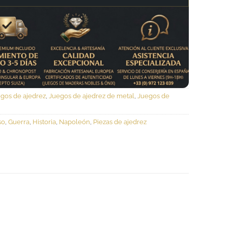
gos de ajedrez
,
Juegos de ajedrez de metal
,
Juegos de
so
,
Guerra
,
Historia
,
Napoleón
,
Piezas de ajedrez