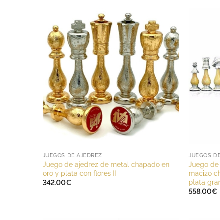
JUEGOS DE AJEDREZ
JUEGOS D
Juego de ajedrez de metal chapado en
Juego de 
oro y plata con flores II
macizo ch
plata gra
342.00
€
558.00
€