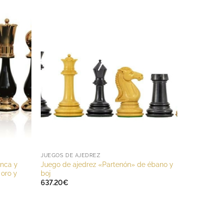
JUEGOS DE AJEDREZ
anca y
Juego de ajedrez «Partenón» de ébano y
 oro y
boj
637.20
€