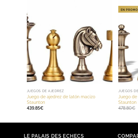
EN PROMO
JUEGOS DE AJEDREZ
JUEGOS D
Juego de ajedrez de latón macizo
Juego de 
Staunton
Staunton
439.85
€
478.80
€
LE PALAIS DES ECHECS
COMPA