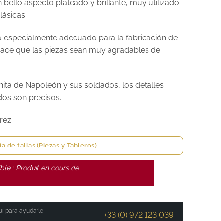
 bello aspecto plateado y brillante, muy utilizado
lásicas.
 especialmente adecuado para la fabricación de
hace que las piezas sean muy agradables de
ta de Napoleón y sus soldados, los detalles
ados son precisos.
rez.
ía de tallas (Piezas y Tableros)
ble : Produit en cours de
.
í para ayudarle
+33 (0) 972 123 039