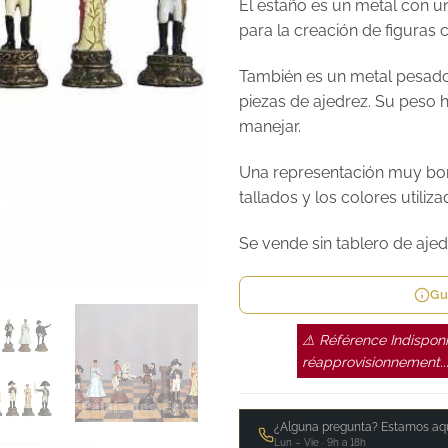
El estaño es un metal con un
para la creación de figuras c
También es un metal pesado
piezas de ajedrez. Su peso 
manejar.
Una representación muy boni
tallados y los colores utiliz
Se vende sin tablero de ajed
Gu
⚠ Référence Indisponi
réapprovisionnement..
¿Alguna pregunta? Estamos aqu
Lun – Vie · 9h a 18h