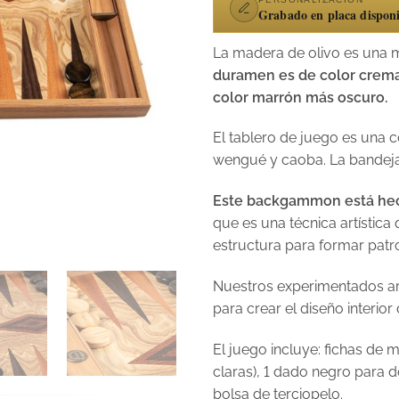
Grabado en placa dispon
La madera de olivo es una 
duramen es de color crema
color marrón más oscuro.
El tablero de juego es una
wengué y caoba. La bandeja 
Este backgammon está hech
que es una técnica artística
estructura para formar patr
Nuestros experimentados a
para crear el diseño interi
El juego incluye: fichas de
claras), 1 dado negro para d
bolsa de terciopelo.