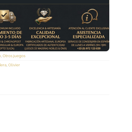
o
,
Otros juegos
era
,
Olivier