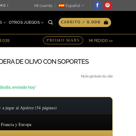
Mi cuenta
Español
MO DÍA ♖ OPCIÓN DE GRABADO PERSONALIZADO EN PLACA ♖ 
S
OTROS JUEGOS
CARRITO /
0.00
€
PROMO MARS
23 039
MI PEDIDO >>
ERA DE OLIVO CON SOPORTES
ngo
Note globale du site
iodía, enviado hoy*
ecios:
sde
 jugar al Ajedrez (54 páginas)
6.00€
sta
 Francia y Europa
2.00€