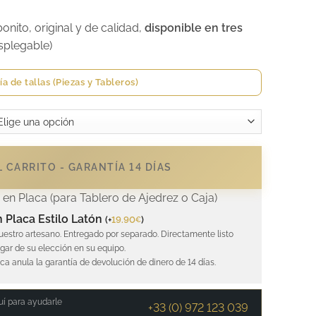
ito, original y de calidad,
disponible en tres
splegable)
ía de tallas (Piezas y Tableros)
 CARRITO - GARANTÍA 14 DÍAS
en Placa (para Tablero de Ajedrez o Caja)
 Placa Estilo Latón
(
+
19.90
)
€
uestro artesano. Entregado por separado. Directamente listo
ugar de su elección en su equipo.
aca anula la garantía de devolución de dinero de 14 días.
í para ayudarle
+33 (0) 972 123 039