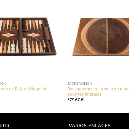
88.80€
hasta
204.00€
MON
BACKGAMMON
on de Raíz de Nogal de
Backgammon de tronco de noga
soportes laterales
579.60
€
RTIR
VARIOS ENLACES