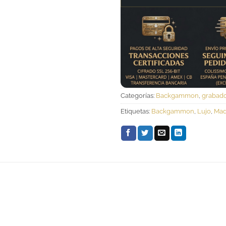
Categorías:
Backgammon
,
grabad
Etiquetas:
Backgammon
,
Lujo
,
Mad