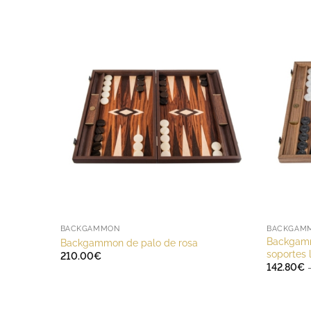
BACKGAMMON
BACKGAM
Backgamm
Backgammon de palo de rosa
soportes 
210.00
€
142.80
€