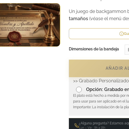
Un juego de backgammon bon
tamaños
(véase el menú de
Gu
Dimensiones de la bandeja
AÑADIR AL
>> Grabado Personalizado 
Opción: Grabado en
El plato está hecho a medida por n
para usar para ser aplicado en el l
Importante: La instalación de la pl
¿Alguna pregunta? Estamos aqu
Lun – Vie · 9h a 18h