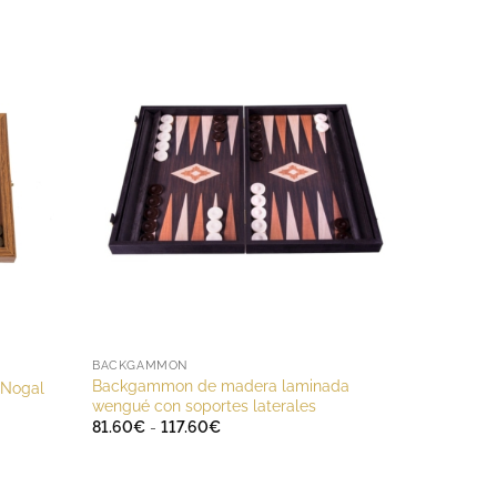
BACKGAMMON
Backgammon de madera laminada
 Nogal
wengué con soportes laterales
Rango
81.60
€
-
117.60
€
de
precios:
desde
81.60€