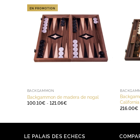
EN PROMOTION
BACKGAMMON
BACKGAM
Backgamm
Backgammon de madera de nogal
California
Rango
100.10
€
-
121.06
€
de
216.00
€
precios:
desde
100.10€
hasta
121.06€
LE PALAIS DES ECHECS
COMPA