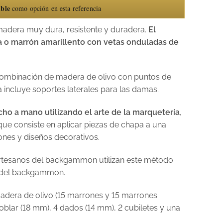
ible
como opción en esta referencia
madera muy dura, resistente y duradera.
El
 o marrón amarillento con vetas onduladas de
 combinación de madera de olivo con puntos de
incluye soportes laterales para las damas.
o a mano utilizando el arte de la marquetería
,
 que consiste en aplicar piezas de chapa a una
ones y diseños decorativos.
rtesanos del backgammon utilizan este método
or del backgammon.
 madera de olivo (15 marrones y 15 marrones
oblar (18 mm), 4 dados (14 mm), 2 cubiletes y una