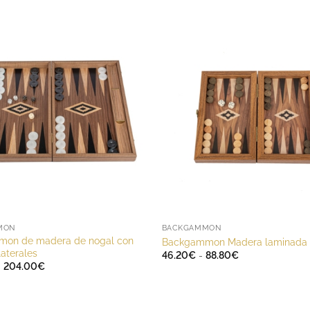
MON
BACKGAMMON
on de madera de nogal con
Backgammon Madera laminada
laterales
Rango
46.20
€
-
88.80
€
de
Rango
-
204.00
€
precios:
de
desde
precios:
46.20€
desde
hasta
142.80€