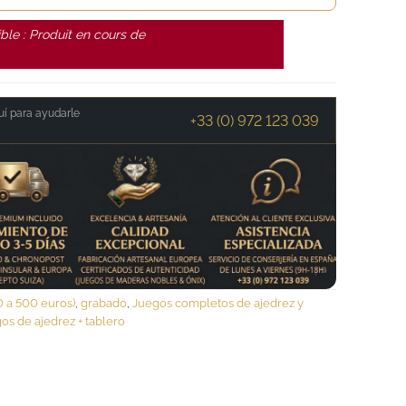
ble : Produit en cours de
.
í para ayudarle
+33 (0) 972 123 039
0 a 500 euros)
,
grabado
,
Juegos completos de ajedrez y
os de ajedrez + tablero