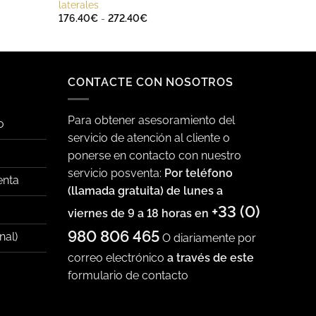
laterales
Rango
176.40
€
-
272.40
€
de
precios:
desde
176.40€
hasta
272.40€
CONTACTE CON NOSOTROS
Para obtener asesoramiento del
o
servicio de atención al cliente o
ponerse en contacto con nuestro
servicio posventa:
Por teléfono
enta
(llamada gratuita) de lunes a
+33 (0)
viernes de 9 a 18 horas en
980 806 465
nal)
O diariamente por
correo electrónico
a través de este
formulario de contacto