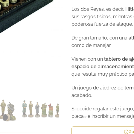
Los dos Reyes, es decir,
Hit
sus rasgos físicos, mientras
poderosa fuerza de ataque,
De gran tamaño, con una
al
como de manejar.
Vienen con un
tablero de a
espacio de almacenamiento 
que resulta muy práctico par
Un juego de ajedrez de
temá
acabado.
Si decide regalar este jueg
placa» e inscribir un mensaj
Gu