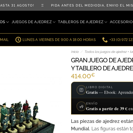
STA 31 AGOSTO! ♖ PIDA ANTES DEL MEDIODÍA, ENVÍO EL MI
OS
JUEGOS DE AJEDREZ
TABLEROS DE AJEDREZ
ACCESORIO
EMAIL
LUNES A VIERNES DE 9:00 A 18:00 HORAS
+33 (0) 972 1
Inicio
/
Todos los juegos de ajedrez + ta
GRAN JUEGO DE AJED
Y TABLERO DE AJED
€
414.00
LIBRO DIGITAL
Gratis
— Ebook: Aprender a
ENVÍO
Gratis a partir de 39 €
en
Las piezas de ajedrez est
Mundial
. Las figuras están