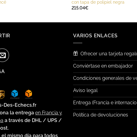
ncé
con tapa de polipiel negra
215.04
€
RTIR
VARIOS ENLACES
Ofrecer una tarjeta regal
Conviértase en embajador
GA
Condiciones generales de v
Aviso legal
Entrega (Francia e internacio
s-Des-Echecs.fr
ona la entrega
en Francia y
Política de devoluciones
pa
a través de DHL / UPS /
ost.
 el mismo día
para todos