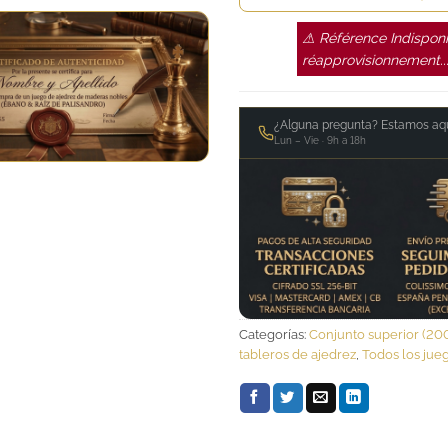
⚠ Référence Indisponi
réapprovisionnement..
¿Alguna pregunta? Estamos aqu
Lun – Vie · 9h a 18h
Categorías:
Conjunto superior (20
tableros de ajedrez
,
Todos los jueg