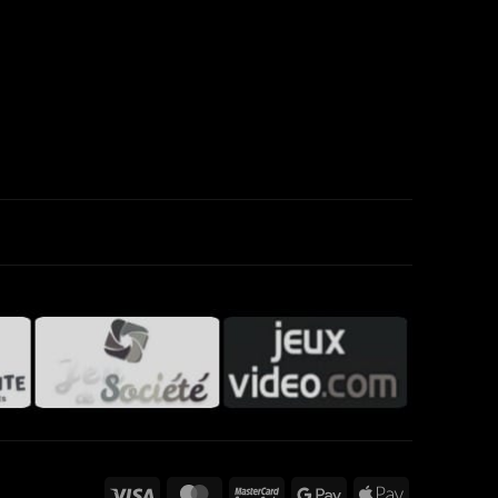
Visa
MasterCard
MasterCard
Google
Apple