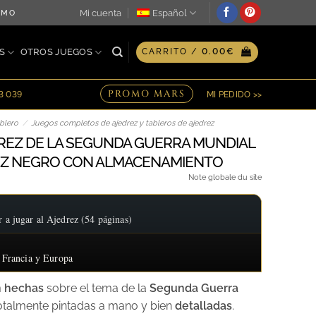
Mi cuenta
Español
SMO DÍA ♖ OPCIÓN DE GRABADO PERSONALIZADO EN PLACA ♖
S
OTROS JUEGOS
CARRITO /
0.00
€
PROMO MARS
23 039
MI PEDIDO >>
blero
/
Juegos completos de ajedrez y tableros de ajedrez
REZ DE LA SEGUNDA GUERRA MUNDIAL
REZ NEGRO CON ALMACENAMIENTO
Note globale du site
 jugar al Ajedrez (54 páginas)
 Francia y Europa
án hechas
sobre el tema de la
Segunda Guerra
 totalmente pintadas a mano y bien
detalladas
.