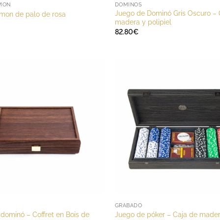
MON
DOMINOS
Juego de Dominó Gris Oscuro – 
on de palo de rosa
madera y polipiel
82.80
€
GRABADO
dominó – Coffret en Bois de
Juego de póker – Caja de made