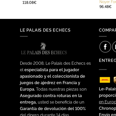
Noyer Fo
118.08
€
96.48
€
LE PALAIS DES ECHECS
COMPA
ENTRE
Desde 2008, Le Palais des Echecs es
el
especialista para el jugador
apasionado y el coleccionista de
juegos de ajedrez en Francia y
Le-Palai
Europa.
Todas nuestras piezas son
proporci
Asegurado contra roturas en la
en Euro
entrega,
usted se beneficia de un
Chronop
Garantía de devolución del 100%
Envío en
del dinero durante 14 días,