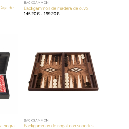
BACKGAMMON
Caja de
Backgammon de madera de olivo
Rango
145.20
€
-
199.20
€
de
precios:
desde
145.20€
hasta
199.20€
BACKGAMMON
ra negra
Backgammon de nogal con soportes