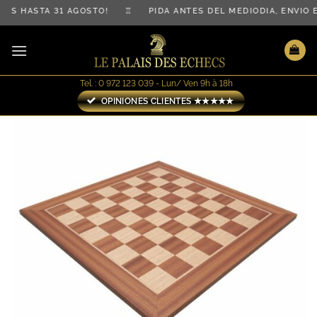
Saltar
IS HASTA 31 AGOSTO! ♖ PIDA ANTES DEL MEDIODÍA, ENVÍO
al
contenido
Tel. : 0 972 123 039 - Lun/ Ven 9h à 18h
OPINIONES CLIENTES ★★★★★