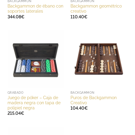
BACKGAMMON
BACKGAMMON
Backgammon de ébano con
Backgammon geométrico
soportes laterales
creativo
344.08
€
110.40
€
GRABADO
BACKGAMMON
Juego de póker – Caja de
Puros de Backgammon
madera negra con tapa de
Creativo
polipiel negra
104.40
€
215.04
€