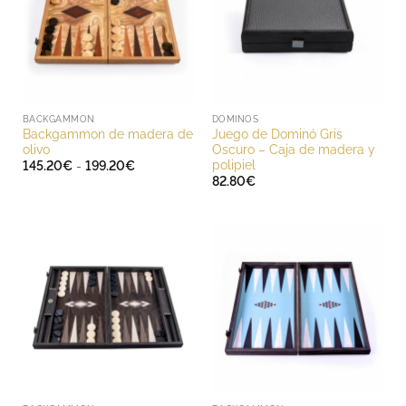
BACKGAMMON
DOMINOS
Backgammon de madera de
Juego de Dominó Gris
olivo
Oscuro – Caja de madera y
polipiel
Rango
145.20
€
-
199.20
€
de
82.80
€
precios:
desde
145.20€
hasta
199.20€