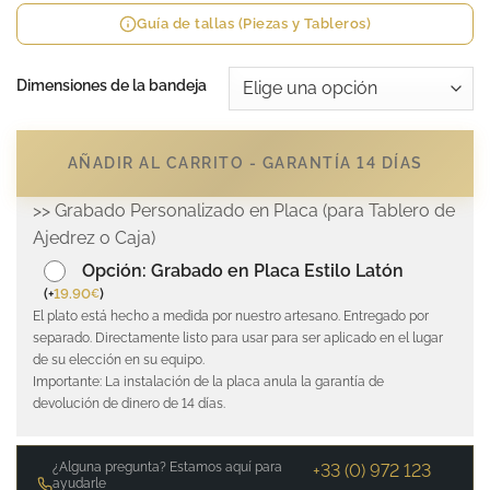
Guía de tallas (Piezas y Tableros)
Dimensiones de la bandeja
AÑADIR AL CARRITO - GARANTÍA 14 DÍAS
>> Grabado Personalizado en Placa (para Tablero de
Ajedrez o Caja)
Opción: Grabado en Placa Estilo Latón
(
+
19.90
)
€
El plato está hecho a medida por nuestro artesano. Entregado por
separado. Directamente listo para usar para ser aplicado en el lugar
de su elección en su equipo.
Importante: La instalación de la placa anula la garantía de
devolución de dinero de 14 días.
¿Alguna pregunta? Estamos aquí para
+33 (0) 972 123
ayudarle