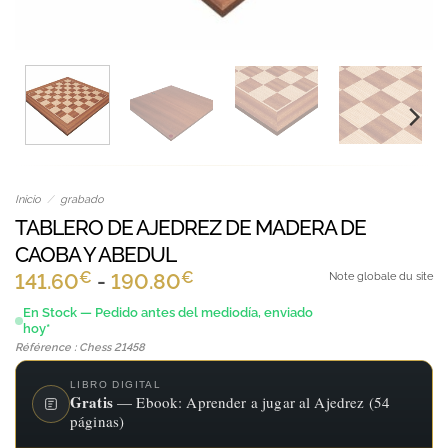
Inicio
/
grabado
TABLERO DE AJEDREZ DE MADERA DE
CAOBA Y ABEDUL
€
€
Rango
141.60
-
190.80
Note globale du site
de
En Stock — Pedido antes del mediodía, enviado
hoy*
precios:
Référence : Chess 21458
desde
141.60€
LIBRO DIGITAL
Gratis
— Ebook: Aprender a jugar al Ajedrez (54
hasta
páginas)
190.80€