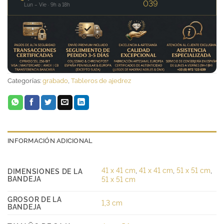
039
Lun – Vie · 9h a 18h
Categorías:
grabado
,
Tableros de ajedrez
INFORMACIÓN ADICIONAL
41 x 41 cm
,
41 x 41 cm
,
51 x 51 cm
,
DIMENSIONES DE LA
BANDEJA
51 x 51 cm
GROSOR DE LA
1,3 cm
BANDEJA