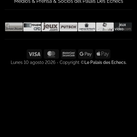
Medios & Prensa & Socios del Palais Des Echecs
Visa
MasterCard
MasterCard
Google
Apple
2
Pay
Pay
Lunes 10 agosto 2026 - Copyright ©
Le Palais des Echecs.