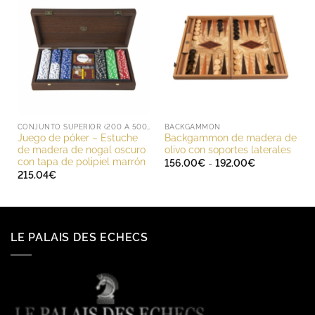
CONJUNTO SUPERIOR (200 A 500 EUROS)
BACKGAMMON
Juego de póker – Estuche
Backgammon de madera de
de madera de nogal oscuro
olivo con soportes laterales
con tapa de polipiel marrón
Rango
156.00
€
-
192.00
€
de
215.04
€
precios:
desde
156.00€
hasta
192.00€
LE PALAIS DES ECHECS