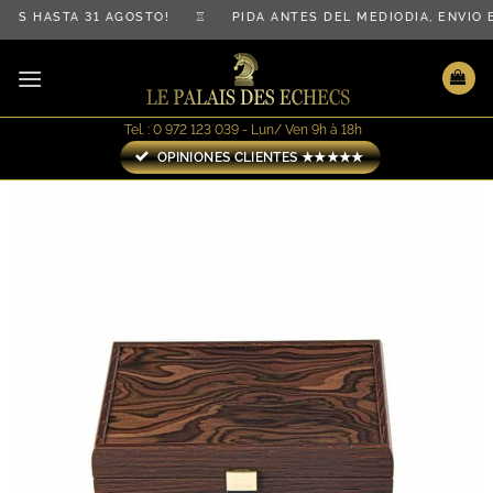
Saltar
TIS HASTA 31 AGOSTO! ♖ PIDA ANTES DEL MEDIODÍA, ENVÍO
al
contenido
Tel. : 0 972 123 039 - Lun/ Ven 9h à 18h
OPINIONES CLIENTES ★★★★★