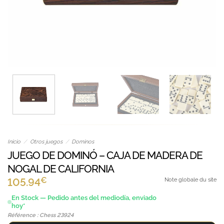
Inicio
/
Otros juegos
/
Dominos
JUEGO DE DOMINÓ – CAJA DE MADERA DE
NOGAL DE CALIFORNIA
€
105.94
Note globale du site
En Stock — Pedido antes del mediodía, enviado
hoy*
Référence : Chess 23924