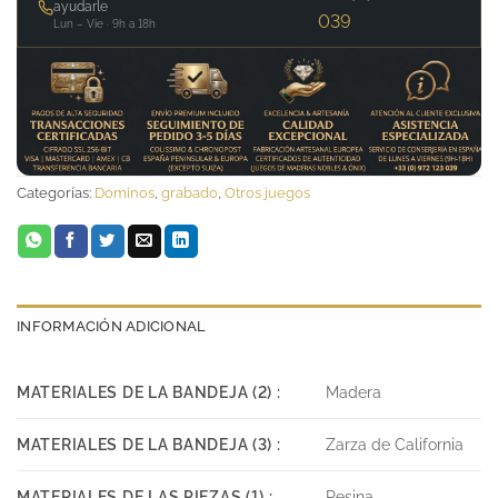
ayudarle
039
Lun – Vie · 9h a 18h
Categorías:
Dominos
,
grabado
,
Otros juegos
INFORMACIÓN ADICIONAL
MATERIALES DE LA BANDEJA (2) :
Madera
MATERIALES DE LA BANDEJA (3) :
Zarza de California
MATERIALES DE LAS PIEZAS (1) :
Resina