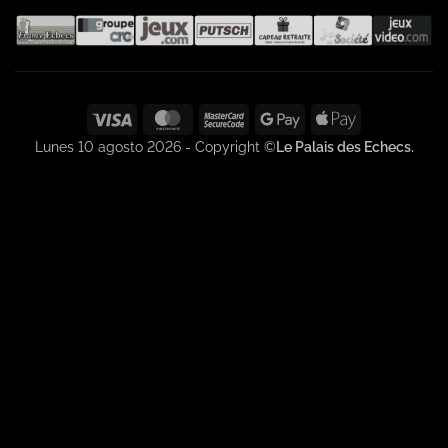
Visa
MasterCard
MasterCard
Google
Apple
2
Pay
Pay
Lunes 10 agosto 2026 - Copyright ©
Le Palais des Echecs.