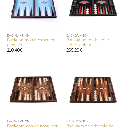
BACKGAMMON
BACKGAMMON
Backgammon geométrico
Backgammon de roble
creativo
negro y plata
110.40
€
265.20
€
BACKGAMMON
BACKGAMMON
Backgammon de nogal con
Backgammon de palo de