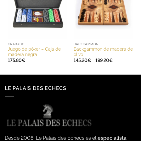
GRABADO
BACKGAMMON
Juego de póker – Caja de
Backgammon de madera de
madera negra
olivo
Rango
175.80
€
145.20
€
-
199.20
€
de
precios:
desde
145.20€
hasta
199.20€
LE PALAIS DES ECHECS
Desde 2008, Le Palais des Echecs es el
especialista