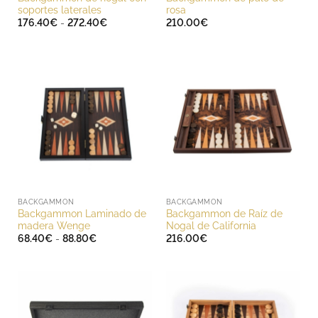
soportes laterales
rosa
Rango
176.40
€
-
272.40
€
210.00
€
de
precios:
desde
176.40€
hasta
272.40€
BACKGAMMON
BACKGAMMON
Backgammon Laminado de
Backgammon de Raíz de
madera Wenge
Nogal de California
Rango
68.40
€
-
88.80
€
216.00
€
de
precios:
desde
68.40€
hasta
88.80€