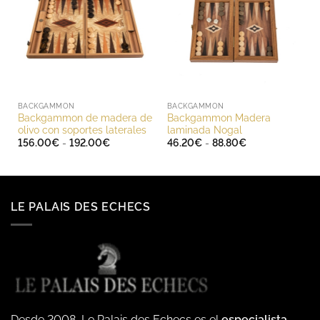
BACKGAMMON
BACKGAMMON
Backgammon de madera de
Backgammon Madera
olivo con soportes laterales
laminada Nogal
Rango
Rango
156.00
€
-
192.00
€
46.20
€
-
88.80
€
de
de
precios:
precios:
desde
desde
156.00€
46.20€
hasta
hasta
192.00€
88.80€
LE PALAIS DES ECHECS
Desde 2008, Le Palais des Echecs es el
especialista