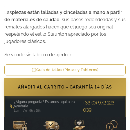
.
Las
piezas están talladas y cinceladas a mano a partir
de materiales de calidad
, sus bases redondeadas y sus
remates alargados hacen que el juego sea original
respetando el estilo Staunton apreciado por los
jugadores clásicos.
Se vende sin tablero de ajedrez.
Guía de tallas (Piezas y Tableros)
AÑADIR AL CARRITO - GARANTÍA 14 DÍAS
¿Alguna pregunta? Estamos aquí para
+33 (0) 972 123
ayudarle
039
Lun – Vie · 9h a 18h