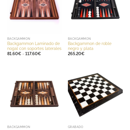
BACKGAMMON
BACKGAMMON
Backgammon Laminado de
Backgammon de roble
nogal con soportes laterales
negro y plata
Rango
81.60
€
-
117.60
€
265.20
€
de
precios:
desde
81.60€
hasta
117.60€
BACKGAMMON
GRABADO