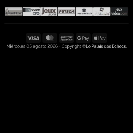
Visa
MasterCard
MasterCard
Google
Apple
2
Pay
Pay
Miércoles 05 agosto 2026 - Copyright ©
Le Palais des Echecs.