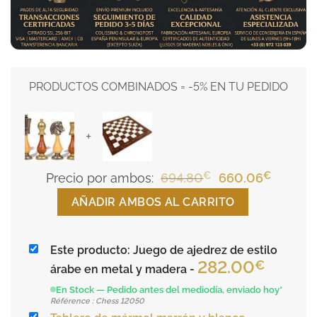
PRODUCTOS COMBINADOS = -5% EN TU PEDIDO
+
€
El
€
El
Precio por ambos:
694.80
660.06
precio
precio
AÑADIR AMBOS AL CARRITO
original
actual
era:
es:
Este producto: Juego de ajedrez de estilo
694.80€.
660.06
282.00
€
árabe en metal y madera
-
En Stock — Pedido antes del mediodía, enviado hoy*
Référence : Chess 12050