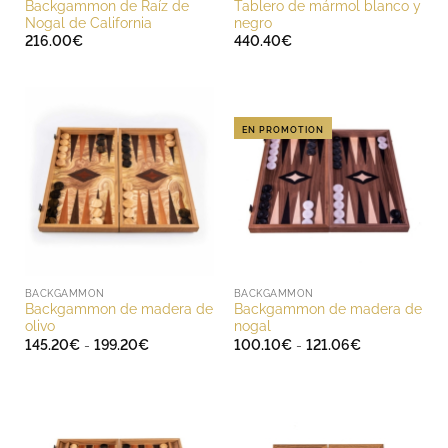
Backgammon de Raíz de
Tablero de mármol blanco y
Nogal de California
negro
216.00
€
440.40
€
EN PROMOTION
BACKGAMMON
BACKGAMMON
Backgammon de madera de
Backgammon de madera de
olivo
nogal
Rango
Rango
145.20
€
-
199.20
€
100.10
€
-
121.06
€
de
de
precios:
precios:
desde
desde
145.20€
100.10€
hasta
hasta
199.20€
121.06€