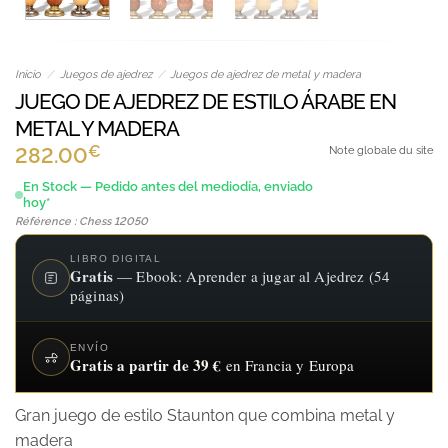
Inicio
/
Juegos de ajedrez
/
Juegos de ajedrez de metal y madera
JUEGO DE AJEDREZ DE ESTILO ÁRABE EN
METAL Y MADERA
€
282.00
Note globale du site
En Stock — Pedido antes del mediodía, enviado
hoy*
Référence : Chess 12050
LIBRO DIGITAL
Gratis
— Ebook: Aprender a jugar al Ajedrez (54
páginas)
ENVÍO
Gratis a partir de 39 €
en Francia y Europa
Gran juego de estilo Staunton que combina metal y
madera