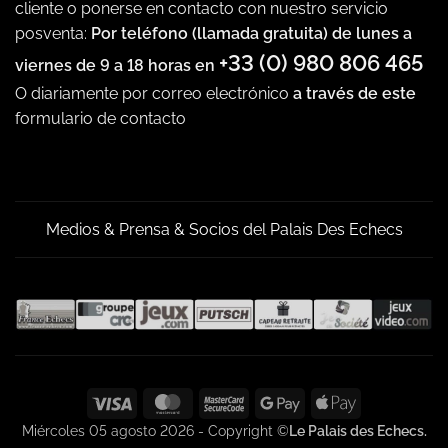
cliente o ponerse en contacto con nuestro servicio
posventa:
Por teléfono (llamada gratuita) de lunes a
+33 (0) 980 806 465
viernes de 9 a 18 horas en
O diariamente por correo electrónico
a través de este
formulario de contacto
Medios & Prensa & Socios del Palais Des Echecs
Visa
MasterCard
MasterCard
Google
Apple
2
Pay
Pay
Miércoles 05 agosto 2026 - Copyright ©
Le Palais des Echecs.