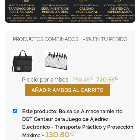
PRODUCTOS COMBINADOS = -5% EN TU PEDIDO
+
€
El
€
El
Precio por ambos:
758.45
720.53
precio
precio
AÑADIR AMBOS AL CARRITO
original
actual
era:
es:
Este producto: Bolsa de Almacenamiento
758.45€.
720.53€
DGT Centaur para Juego de Ajedrez
Electrónico - Transporte Práctico y Protección
130.80
€
Máxima
-