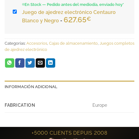
En Stock — Pedido antes del mediodía, enviado hoy*
Juego de ajedrez electrónico Centauro
627.65
€
Blanco y Negro
-
Categorías:
Accesorios
,
Cajas de almacenamiento
,
Juegos completos
de ajedrez electrónico
INFORMACIÓN ADICIONAL
FABRICATION
Europe
+5000 CLIENTS DEPUIS 2008