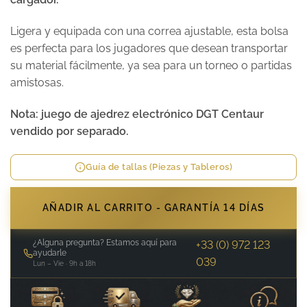
Ligera y equipada con una correa ajustable, esta bolsa
es perfecta para los jugadores que desean transportar
su material fácilmente, ya sea para un torneo o partidas
amistosas.
Nota: juego de ajedrez electrónico DGT Centaur
vendido por separado.
Guía de tallas (Piezas y Tableros)
AÑADIR AL CARRITO - GARANTÍA 14 DÍAS
¿Alguna pregunta? Estamos aquí para
+33 (0) 972 123
ayudarle
039
Lun – Vie · 9h a 18h