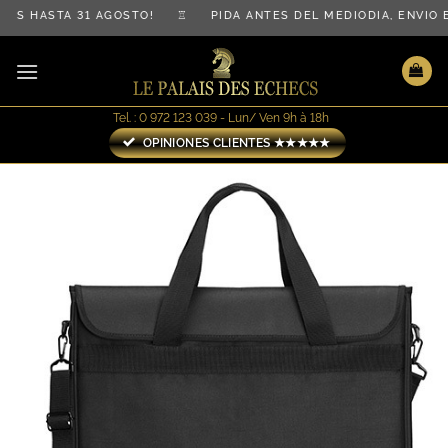
Saltar
TIS HASTA 31 AGOSTO! ♖ PIDA ANTES DEL MEDIODÍA, ENVÍ
al
contenido
Tel. : 0 972 123 039 - Lun/ Ven 9h à 18h
OPINIONES CLIENTES ★★★★★