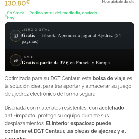
€
130.80
Note globale du site
En Stock — Pedido antes del mediodía, enviado
hoy*
LIBRO DIGITAL
Gratis
— Ebook: Aprender a jugar al Ajedrez (54
páginas)
ENVÍO
Gratis a partir de 39 €
en Francia y Europa
Optimizada para su DGT Centaur, esta
bolsa de viaje
es
la solución ideal para transportar y almacenar su juego
de ajedrez electrónico de forma segura.
Diseñada con materiales resistentes, con
acolchado
anti-impacto
, protege su equipo durante sus
desplazamientos.
El interior espacioso puede
contener el DGT Centaur, las piezas de ajedrez y el
cargador.