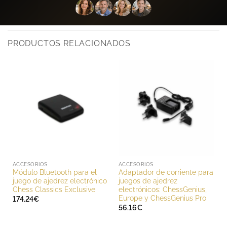
PRODUCTOS RELACIONADOS
ACCESORIOS
ACCESORIOS
Módulo Bluetooth para el
Adaptador de corriente para
juego de ajedrez electrónico
juegos de ajedrez
Chess Classics Exclusive
electrónicos: ChessGenius,
Europe y ChessGenius Pro
174.24
€
56.16
€