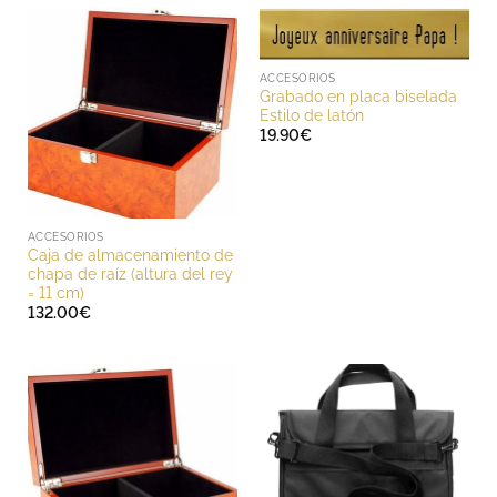
ACCESORIOS
Grabado en placa biselada
Estilo de latón
19.90
€
ACCESORIOS
Caja de almacenamiento de
chapa de raíz (altura del rey
= 11 cm)
132.00
€