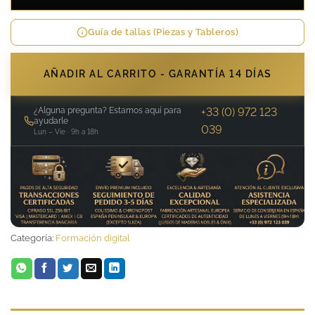
Guía de tallas (Piezas y Tableros)
AÑADIR AL CARRITO - GARANTÍA 14 DÍAS
¿Alguna pregunta? Estamos aquí para
+33 (0) 972 123
ayudarle
039
Lun – Vie · 9h a 18h
Categoría:
Formación digital