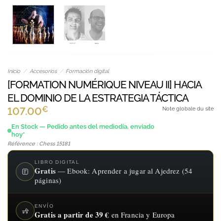
Inicio
/
Accesorios
/
Formación digital
[FORMATION NUMÉRIQUE NIVEAU II] HACIA
EL DOMINIO DE LA ESTRATEGIA TÁCTICA
€
107.00
Note globale du site
En Stock — Pedido antes del mediodía, enviado
hoy*
Référence : Chess 15181
LIBRO DIGITAL
Gratis
— Ebook: Aprender a jugar al Ajedrez (54
páginas)
ENVÍO
Gratis a partir de 39 €
en Francia y Europa