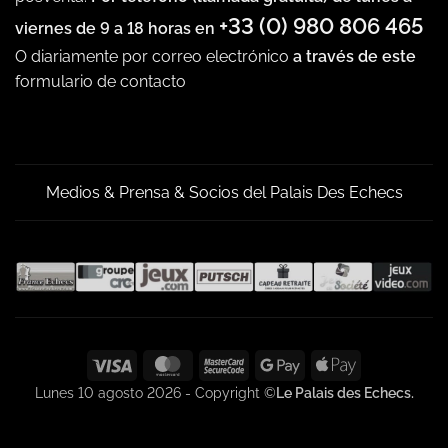
+33 (0) 980 806 465
viernes de 9 a 18 horas en
O diariamente por correo electrónico
a través de este
formulario de contacto
Medios & Prensa & Socios del Palais Des Echecs
Visa
MasterCard
MasterCard
Google
Apple
2
Pay
Pay
Lunes 10 agosto 2026 - Copyright ©
Le Palais des Echecs.