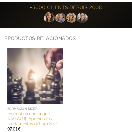
+5000 CLIENTS DEPUIS 2008
PRODUCTOS RELACIONADOS
FORMACIÓN DIGITAL
[Formation numérique
NIVEAU I] ¡Aprenda los
fundamentos del ajedrez!
97.01
€