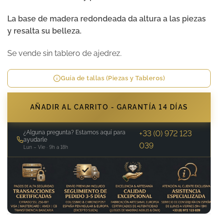
La base de madera redondeada da altura a las piezas
y resalta su belleza.
Se vende sin tablero de ajedrez.
Guía de tallas (Piezas y Tableros)
AÑADIR AL CARRITO - GARANTÍA 14 DÍAS
¿Alguna pregunta? Estamos aquí para
+33 (0) 972 123
ayudarle
039
Lun – Vie · 9h a 18h