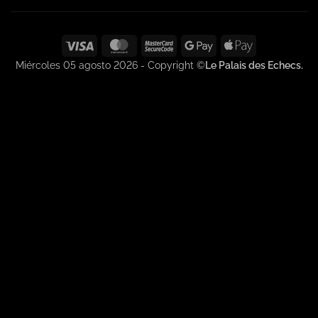
Visa
MasterCard
MasterCard
Google
Apple
2
Pay
Pay
Miércoles 05 agosto 2026 - Copyright ©
Le Palais des Echecs.