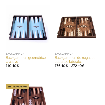
precios:
desde
407.71€
hasta
459.60€
BACKGAMMON
BACKGAMMON
Backgammon geométrico
Backgammon de nogal con
creativo
soportes laterales
Rango
110.40
€
176.40
€
-
272.40
€
de
precios:
desde
176.40€
hasta
272.40€
EN PROMOTION