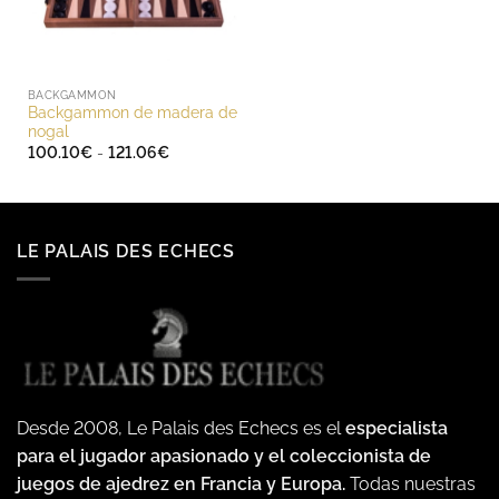
BACKGAMMON
Backgammon de madera de
nogal
Rango
100.10
€
-
121.06
€
de
precios:
desde
100.10€
hasta
121.06€
LE PALAIS DES ECHECS
Desde 2008, Le Palais des Echecs es el
especialista
para el jugador apasionado y el coleccionista de
juegos de ajedrez en Francia y Europa.
Todas nuestras