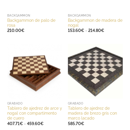
BACKGAMMON
BACKGAMMON
Backgammon de palo de
Backgammon de madera de
rosa
nogal
Rango
210.00
€
153.60
€
-
214.80
€
de
precios:
desde
153.60€
hasta
214.80€
GRABADO
GRABADO
Tablero de ajedrez de arce y
Tablero de ajedrez de
nogal con compartimento
madera de brezo gris con
de cuero
marco lacado
Rango
407.71
€
-
459.60
€
585.70
€
de