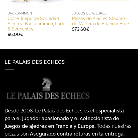
BACKGAMMON
JUEGOS DE AJEDREZ
Cofre Juego de Sociedad
Piezas de Ajedrez Staunton
Ajedrez, Backgammon, Ludo
de Madera de Ébano y Bujes
& Serpientes
573.60
€
96.00
€
LE PALAIS DES ECHECS
Desde 2008, Le Palais des Echecs es el
especialista
para el jugador apasionado y el coleccionista de
juegos de ajedrez en Francia y Europa.
Todas nuestras
piezas son
Asegurado contra roturas en la entrega,