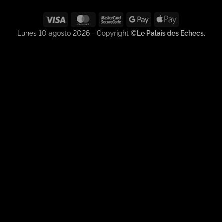
Visa
MasterCard
MasterCard
Google
Apple
2
Pay
Pay
Lunes 10 agosto 2026 - Copyright ©
Le Palais des Echecs.