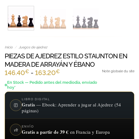
Inicio
/
Juegos de ajedrez
PIEZAS DE AJEDREZ ESTILO STAUNTON EN
MADERA DE ARRAYÁN Y ÉBANO
€
€
Rango
146.40
-
163.20
Note globale du site
de
En Stock — Pedido antes del mediodía, enviado
hoy*
precios:
desde
LIBRO DIGITAL
Gratis
— Ebook: Aprender a jugar al Ajedrez (54
146.40€
páginas)
hasta
163.20€
ENVÍO
Gratis a partir de 39 €
en Francia y Europa