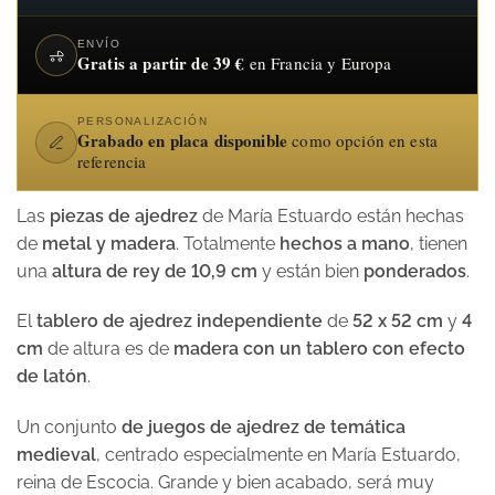
ENVÍO
Gratis a partir de 39 €
en Francia y Europa
PERSONALIZACIÓN
Grabado en placa disponible
como opción en esta
referencia
Las
piezas de ajedrez
de María Estuardo están hechas
de
metal y madera
. Totalmente
hechos a mano
, tienen
una
altura de rey de 10,9 cm
y están bien
ponderados
.
El
tablero de ajedrez independiente
de
52 x 52 cm
y
4
cm
de altura es de
madera con un tablero con efecto
de latón
.
Un conjunto
de juegos de ajedrez de temática
medieval
, centrado especialmente en María Estuardo,
reina de Escocia. Grande y bien acabado, será muy