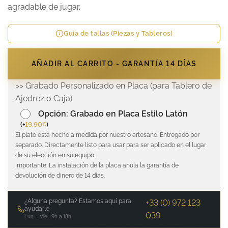
agradable de jugar.
Guía de tallas (Piezas y Tableros)
AÑADIR AL CARRITO - GARANTÍA 14 DÍAS
>> Grabado Personalizado en Placa (para Tablero de
Ajedrez o Caja)
Opción: Grabado en Placa Estilo Latón
(
+
19.90
)
€
El plato está hecho a medida por nuestro artesano. Entregado por
separado. Directamente listo para usar para ser aplicado en el lugar
de su elección en su equipo.
Importante: La instalación de la placa anula la garantía de
devolución de dinero de 14 días.
¿Alguna pregunta? Estamos aquí para
+33 (0) 972 123
ayudarle
039
Lun – Vie · 9h a 18h