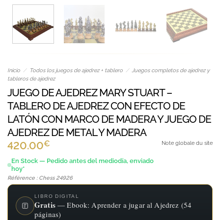
Inicio
/
Todos los juegos de ajedrez + tablero
/
Juegos completos de ajedrez y
tableros de ajedrez
JUEGO DE AJEDREZ MARY STUART –
TABLERO DE AJEDREZ CON EFECTO DE
LATÓN CON MARCO DE MADERA Y JUEGO DE
AJEDREZ DE METAL Y MADERA
€
420.00
Note globale du site
En Stock — Pedido antes del mediodía, enviado
hoy*
Référence : Chess 24926
LIBRO DIGITAL
Gratis
— Ebook: Aprender a jugar al Ajedrez (54
páginas)