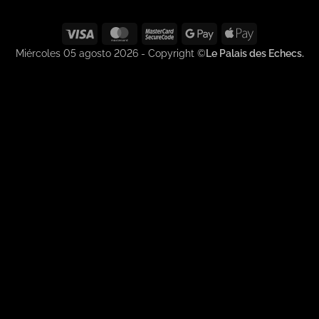
Visa
MasterCard
MasterCard
Google
Apple
2
Pay
Pay
Miércoles 05 agosto 2026 - Copyright ©
Le Palais des Echecs.