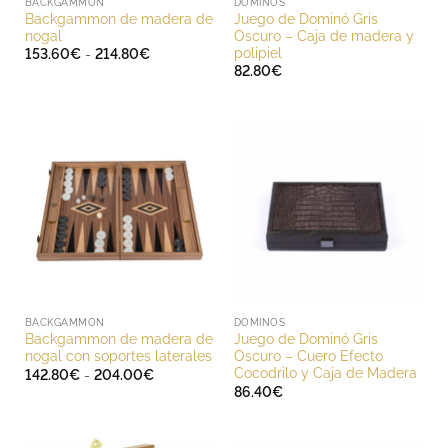
BACKGAMMON
DOMINOS
Backgammon de madera de
Juego de Dominó Gris
nogal
Oscuro – Caja de madera y
polipiel
Rango
153.60
€
-
214.80
€
de
82.80
€
precios:
desde
153.60€
hasta
214.80€
BACKGAMMON
DOMINOS
Backgammon de madera de
Juego de Dominó Gris
nogal con soportes laterales
Oscuro – Cuero Efecto
Cocodrilo y Caja de Madera
Rango
142.80
€
-
204.00
€
de
86.40
€
precios:
desde
142.80€
hasta