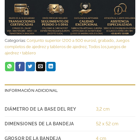
Categorías:
Conjunto superior (200 a 500 euros)
,
grabado
,
Juegos
completos de ajedrez y tableros de ajedrez
,
Todos los juegos de
ajedrez + tablero
INFORMACIÓN ADICIONAL
DIÁMETRO DE LA BASE DEL REY
3,2 cm
DIMENSIONES DE LA BANDEJA
52 x 52 cm
GROSOR DE LA BANDEJA
4 cm