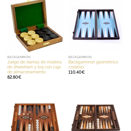
204.00€
BACKGAMMON
BACKGAMMON
Juego de damas de madera
Backgammon geométrico
de sheesham y boj con caja
creativo
de almacenamiento
110.40
€
82.80
€