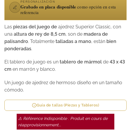
PERSONALIZACIÓN
Grabado en placa disponible
como opción en esta
referencia
Las
piezas del juego de
ajedrez Superior Classic, con
una
altura de rey de 8,5 cm
, son de
madera de
palisandro
. Totalmente
talladas a mano
, están
bien
ponderadas
.
El tablero de juego es un
tablero de
mármol
de
43 x 43
cm
en marrón y blanco.
Un juego de ajedrez de hermoso diseño en un tamaño
cómodo.
Guía de tallas (Piezas y Tableros)
⚠ Référence Indisponible : Produit en cours de
réapprovisionnement...