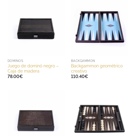
DOMINOS
BACKGAMMON
Juego de dominó negro –
Backgammon geométrico
Caja de madera
creativo
78.00
€
110.40
€