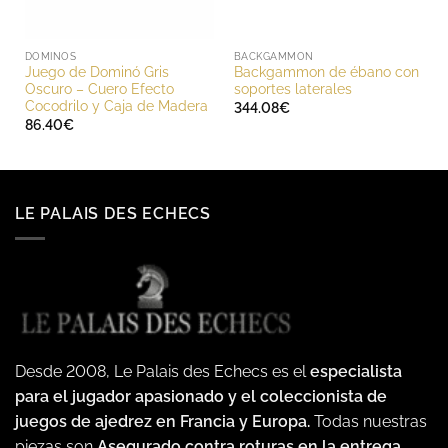
DOMINOS
BACKGAMMON
Juego de Dominó Gris
Backgammon de ébano con
Oscuro – Cuero Efecto
soportes laterales
Cocodrilo y Caja de Madera
344.08
€
86.40
€
LE PALAIS DES ECHECS
Desde 2008, Le Palais des Echecs es el
especialista
para el jugador apasionado y el coleccionista de
juegos de ajedrez en Francia y Europa.
Todas nuestras
piezas son
Asegurado contra roturas en la entrega,