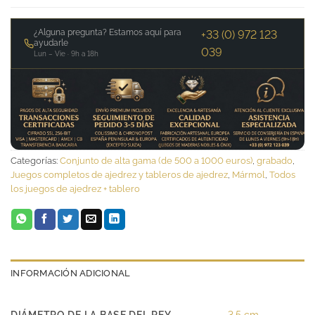
¿Alguna pregunta? Estamos aquí para
+33 (0) 972 123
ayudarle
039
Lun – Vie · 9h a 18h
Categorías:
Conjunto de alta gama (de 500 a 1000 euros)
,
grabado
,
Juegos completos de ajedrez y tableros de ajedrez
,
Mármol
,
Todos
los juegos de ajedrez + tablero
INFORMACIÓN ADICIONAL
DIÁMETRO DE LA BASE DEL REY
3,5 cm