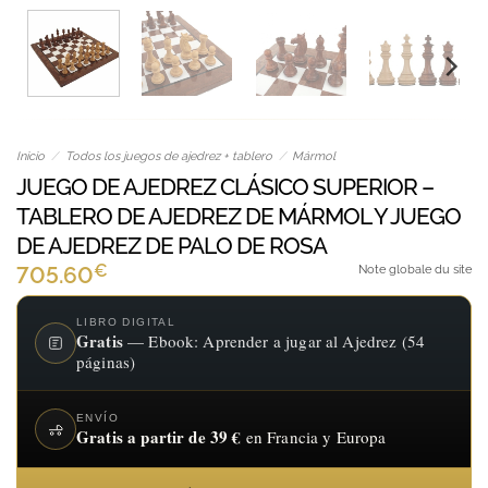
Inicio
/
Todos los juegos de ajedrez + tablero
/
Mármol
JUEGO DE AJEDREZ CLÁSICO SUPERIOR –
TABLERO DE AJEDREZ DE MÁRMOL Y JUEGO
DE AJEDREZ DE PALO DE ROSA
€
705.60
Note globale du site
LIBRO DIGITAL
Gratis
— Ebook: Aprender a jugar al Ajedrez (54
páginas)
ENVÍO
Gratis a partir de 39 €
en Francia y Europa