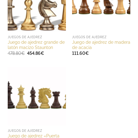
JUEGOS DE AJEDREZ
JUEGOS DE AJEDREZ
Juego de ajedrez grande de
Juego de ajedrez de madera
latón macizo Staunton
de acacia
El
El
478.80
€
454.86
€
111.60
€
precio
precio
original
actual
era:
es:
478.80€.
454.86€.
JUEGOS DE AJEDREZ
Juego de ajedrez «Puerta