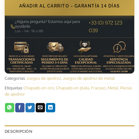
AÑADIR AL CARRITO - GARANTÍA 14 DÍAS
¿Alguna pregunta? Estamos aquí para
+33 (0) 972 123
ayudarle
039
Lun – Vie · 9h a 18h
Categorías:
Juegos de ajedrez
,
Juegos de ajedrez de metal
Etiquetas:
Chapado en oro
,
Chapado en plata
,
Fracaso
,
Metal
,
Piezas
de ajedrez
DESCRIPCIÓN