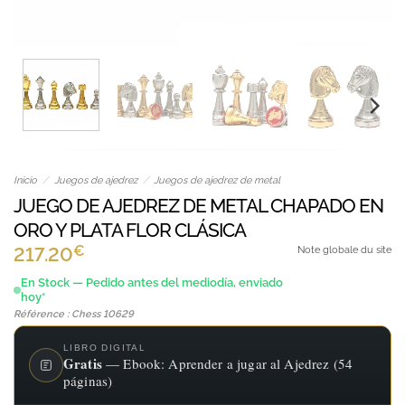
Inicio
/
Juegos de ajedrez
/
Juegos de ajedrez de metal
JUEGO DE AJEDREZ DE METAL CHAPADO EN
ORO Y PLATA FLOR CLÁSICA
€
217.20
Note globale du site
En Stock — Pedido antes del mediodía, enviado
hoy*
Référence : Chess 10629
LIBRO DIGITAL
Gratis
— Ebook: Aprender a jugar al Ajedrez (54
páginas)