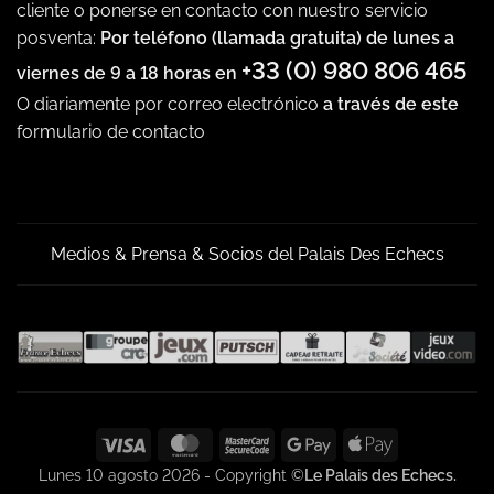
cliente o ponerse en contacto con nuestro servicio
posventa:
Por teléfono (llamada gratuita) de lunes a
+33 (0) 980 806 465
viernes de 9 a 18 horas en
O diariamente por correo electrónico
a través de este
formulario de contacto
Medios & Prensa & Socios del Palais Des Echecs
Visa
MasterCard
MasterCard
Google
Apple
2
Pay
Pay
Lunes 10 agosto 2026 - Copyright ©
Le Palais des Echecs.