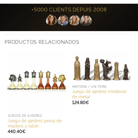
+5000 CLIENTS DEPUIS 2008
PRODUCTOS RELACIONADOS
HISTORIA / UN TEMA
Juego de ajedrez medieval
de metal
124.80
€
JUEGOS DE AJEDREZ
Juego de ajedrez persa de
madera y latón
440.40
€