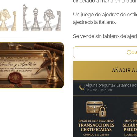
cincelado a mano en la altur
Un juego de ajedrez de estil
ajedrecista italiano.
Se vende sin tablero de ajed
Gu
AÑADIR AL
¿Alguna pregunta? Estamos aqu
Lun – Vie · 9h a 18h