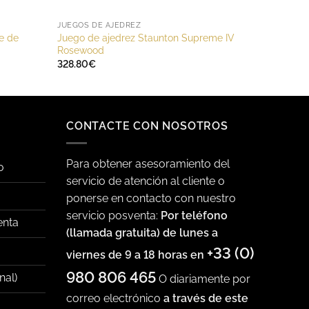
JUEGOS DE AJEDREZ
te de
Juego de ajedrez Staunton Supreme IV
Rosewood
328.80
€
CONTACTE CON NOSOTROS
Para obtener asesoramiento del
o
servicio de atención al cliente o
ponerse en contacto con nuestro
servicio posventa:
Por teléfono
enta
(llamada gratuita) de lunes a
+33 (0)
viernes de 9 a 18 horas en
980 806 465
nal)
O diariamente por
correo electrónico
a través de este