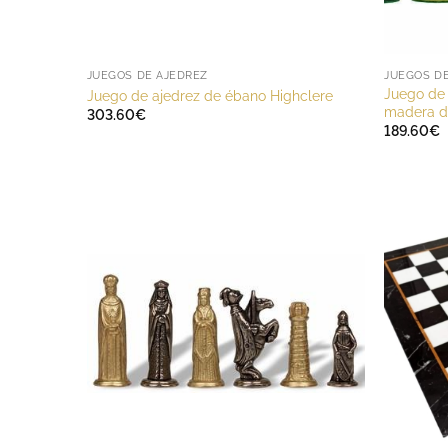
JUEGOS DE AJEDREZ
JUEGOS D
Juego de
Juego de ajedrez de ébano Highclere
madera d
303.60
€
189.60
€