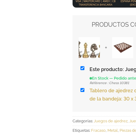
PRODUCTOS CO
+
Este producto: Jue
En Stock — Pedido ante
Référence : Chess 10381
Tablero de ajedrez
de la bandeja: 30 x
Categorías:
Juegos de ajedrez
,
Jue
Etiquetas:
Fracaso
,
Metal
,
Piezas d