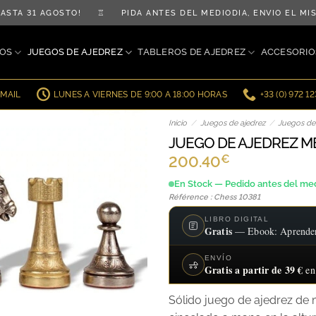
TA 31 AGOSTO! ♖ PIDA ANTES DEL MEDIODÍA, ENVÍO EL MI
OS
JUEGOS DE AJEDREZ
TABLEROS DE AJEDREZ
ACCESORIO
EMAIL
LUNES A VIERNES DE 9:00 A 18:00 HORAS
+33 (0) 972 1
Inicio
/
Juegos de ajedrez
/
Juegos de
JUEGO DE AJEDREZ M
€
200.40
En Stock — Pedido antes del med
Référence : Chess 10381
LIBRO DIGITAL
Gratis
— Ebook: Aprender a
ENVÍO
Gratis a partir de 39 €
en
Sólido juego de ajedrez de