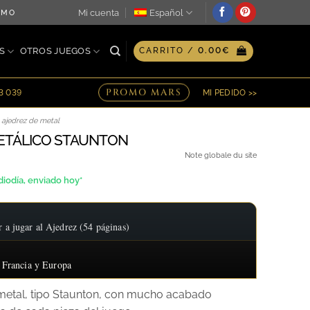
Mi cuenta
Español
SMO DÍA ♖ OPCIÓN DE GRABADO PERSONALIZADO EN PLACA ♖ 
S
OTROS JUEGOS
CARRITO /
0.00
€
PROMO MARS
23 039
MI PEDIDO >>
 ajedrez de metal
ETÁLICO STAUNTON
Note globale du site
iodía, enviado hoy*
 jugar al Ajedrez (54 páginas)
 Francia y Europa
 metal, tipo Staunton, con mucho acabado