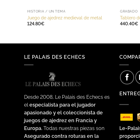
HISTORIA / UN TEMA
GRABADO
Juego de ajedrez medieval de metal
Tablero 
124.80
€
440.40
€
LE PALAIS DES ECHECS
COMPA
ENTRE
Desde 2008, Le Palais des Echecs es
el
especialista para el jugador
apasionado y el coleccionista de
juegos de ajedrez en Francia y
Le-Palai
Europa.
Todas nuestras piezas son
proporci
Asegurado contra roturas en la