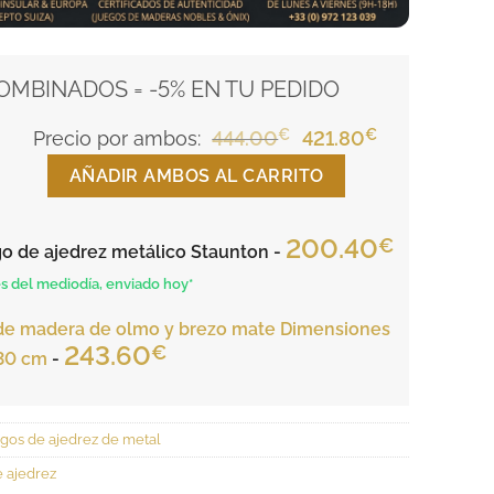
MBINADOS = -5% EN TU PEDIDO
€
El
€
El
Precio por ambos:
444.00
421.80
precio
precio
AÑADIR AMBOS AL CARRITO
original
actual
era:
es:
200.40
€
go de ajedrez metálico Staunton
-
444.00€.
421.80€.
s del mediodía, enviado hoy*
 de madera de olmo y brezo mate Dimensiones
243.60
€
 30 cm
-
gos de ajedrez de metal
e ajedrez