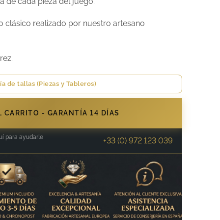
a de cada pieza del juego.
o clásico realizado por nuestro artesano
rez.
ía de tallas (Piezas y Tableros)
 CARRITO - GARANTÍA 14 DÍAS
í para ayudarle
+33 (0) 972 123 039