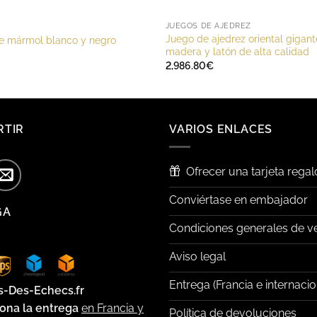
JUEGOS DE AJEDREZ
Juego de ajedrez oriental gigan
de mármol blanco y negro
madera y latón de alta calidad
2,986.80
€
RTIR
VARIOS ENLACES
Ofrecer una tarjeta regal
Conviértase en embajador
GA
Condiciones generales de v
Aviso legal
Entrega (Francia e internacio
s-Des-Echecs.fr
ona la entrega
en Francia y
Política de devoluciones