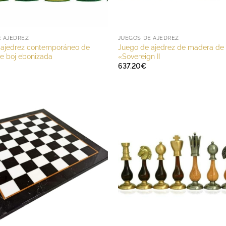
E AJEDREZ
JUEGOS DE AJEDREZ
 ajedrez contemporáneo de
Juego de ajedrez de madera de
e boj ebonizada
«Sovereign II
637.20
€