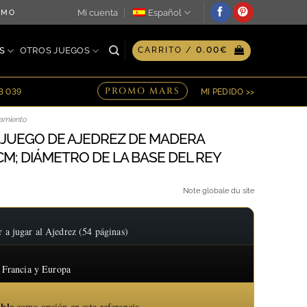
Mi cuenta
Español
SMO DÍA ♖ OPCIÓN DE GRABADO PERSONALIZADO EN PLACA ♖ 
S
OTROS JUEGOS
CARRITO /
0.00
€
PROMO MARS
23 039
MI PEDIDO >>
amiento
JUEGO DE AJEDREZ DE MADERA
 CM; DIÁMETRO DE LA BASE DEL REY
Note globale du site
 jugar al Ajedrez (54 páginas)
 Francia y Europa
ible
como opción en esta referencia