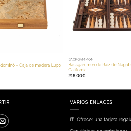
BACKGAMMON
Backgammon de Raíz de Nogal 
 dominó – Caja de madera Lupo
California
216.00
€
RTIR
VARIOS ENLACES
Ofrecer una tarjeta regal