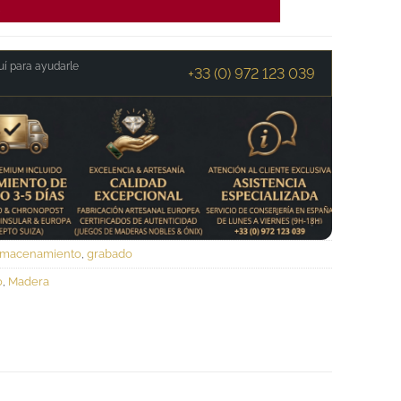
.
í para ayudarle
+33 (0) 972 123 039
almacenamiento
,
grabado
o
,
Madera