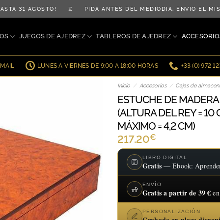
TA 31 AGOSTO! ♖ PIDA ANTES DEL MEDIODÍA, ENVÍO EL MI
OS
JUEGOS DE AJEDREZ
TABLEROS DE AJEDREZ
ACCESORIO
EMAIL
LUNES A VIERNES DE 9:00 A 18:00 HORAS
+33 (0) 972 1
Inicio
/
Accesorios
/
Cajas de almacen
ESTUCHE DE MADERA 
(ALTURA DEL REY = 10
MÁXIMO = 4,2 CM)
€
217.20
LIBRO DIGITAL
Gratis
— Ebook: Aprender a
ENVÍO
Gratis a partir de 39 €
en
PERSONALIZACIÓN
Grabado en placa dispon