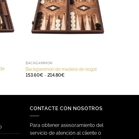
BACKGAMMON
de
Backgammon de madera de nogal
Rango
153.60
€
-
214.80
€
de
precios:
desde
153.60€
hasta
214.80€
CONTACTE CON NOSOTROS
Para obtener asesoramiento del
o
servicio de atención al cliente o