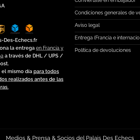
Conviértase en embajador
GA
Condiciones generales de v
Aviso legal
Entrega (Francia e internacio
s-Des-Echecs.fr
ona la entrega
en Francia y
Política de devoluciones
pa
a través de DHL / UPS /
ost.
 el mismo día
para todos
dos realizados antes de las
ras.
Medios & Prensa & Socios del Palais Des Echecs