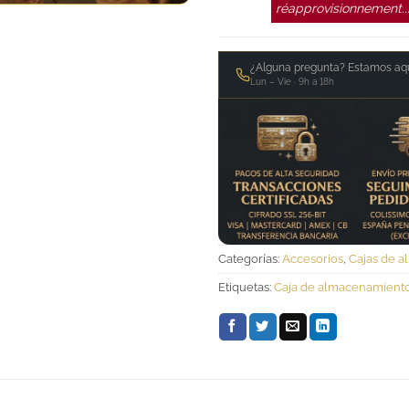
réapprovisionnement..
¿Alguna pregunta? Estamos aqu
Lun – Vie · 9h a 18h
Categorías:
Accesorios
,
Cajas de 
Etiquetas:
Caja de almacenamient