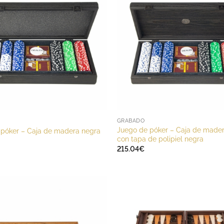
GRABADO
Juego de póker – Caja de made
 póker – Caja de madera negra
con tapa de polipiel negra
215.04
€