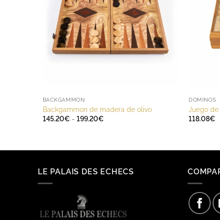
BACKGAMMON
DOMINOS
Backgammon de madera de olivo
Juego de
Rango
145.20
€
-
199.20
€
118.08
€
de
precios:
desde
145.20€
hasta
199.20€
LE PALAIS DES ECHECS
COMPA