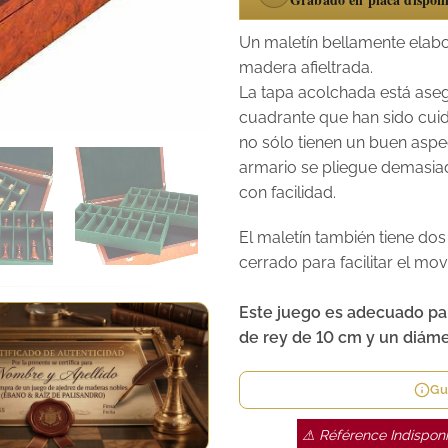
Un maletín bellamente elab
madera afieltrada.
La tapa acolchada está ase
cuadrante que han sido cui
no sólo tienen un buen aspec
armario se pliegue demasia
con facilidad.
El maletín también tiene do
cerrado para facilitar el mov
Este juego es adecuado pa
de rey de 10 cm y un diám
Gu
⚠ Référence Indisponi