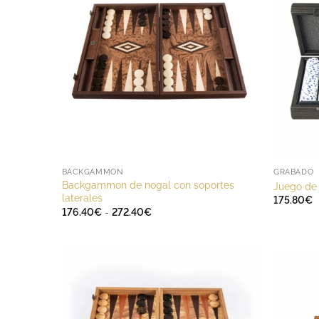
BACKGAMMON
GRABADO
Backgammon de nogal con soportes
Juego de
laterales
175.80
€
Rango
176.40
€
-
272.40
€
de
precios:
desde
176.40€
hasta
272.40€