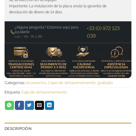
Importante: La instalación de la placa anula la garantía de
devolución de dinero de 14 días.
¿Alguna pregunta? Estamos aquí para
+33 (0) 972 123
ayudarle
039
Lun – Vie · 9h a 18h
Categorías:
Accesorios
,
Cajas de almacenamiento
,
grabado
Etiqueta:
Caja de almacenamiento
DESCRIPCIÓN