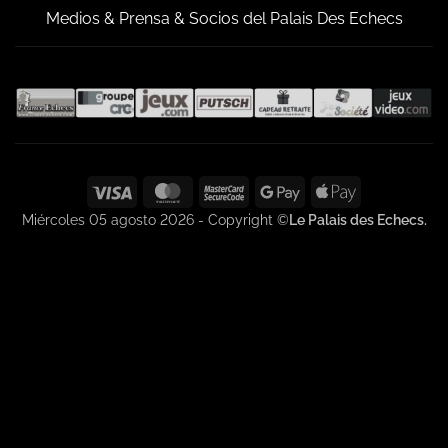
Medios & Prensa & Socios del Palais Des Echecs
Visa
MasterCard
MasterCard
Google
Apple
2
Pay
Pay
Miércoles 05 agosto 2026 - Copyright ©
Le Palais des Echecs.