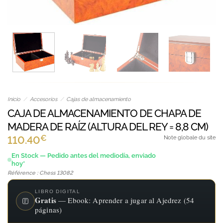
Inicio
/
Accesorios
/
Cajas de almacenamiento
CAJA DE ALMACENAMIENTO DE CHAPA DE
MADERA DE RAÍZ (ALTURA DEL REY = 8,8 CM)
€
110.40
Note globale du site
En Stock — Pedido antes del mediodía, enviado
hoy*
Référence : Chess 13082
LIBRO DIGITAL
Gratis
— Ebook: Aprender a jugar al Ajedrez (54
páginas)