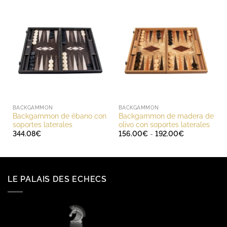
BACKGAMMON
BACKGAMMON
Backgammon de ébano con
Backgammon de madera de
soportes laterales
olivo con soportes laterales
Rango
344.08
€
156.00
€
-
192.00
€
de
precios:
desde
156.00€
hasta
192.00€
LE PALAIS DES ECHECS