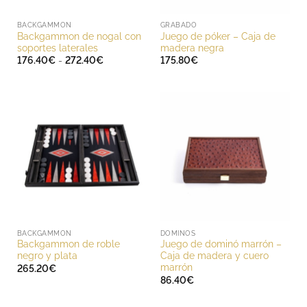
BACKGAMMON
GRABADO
Backgammon de nogal con
Juego de póker – Caja de
soportes laterales
madera negra
Rango
176.40
€
-
272.40
€
175.80
€
de
precios:
desde
176.40€
hasta
272.40€
BACKGAMMON
DOMINOS
Backgammon de roble
Juego de dominó marrón –
negro y plata
Caja de madera y cuero
marrón
265.20
€
86.40
€