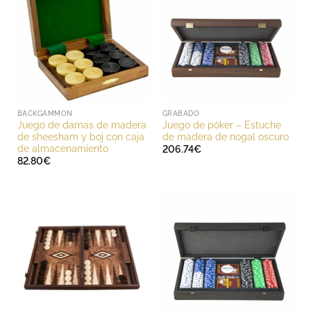
BACKGAMMON
GRABADO
Juego de damas de madera
Juego de póker – Estuche
de sheesham y boj con caja
de madera de nogal oscuro
de almacenamiento
206.74
€
82.80
€