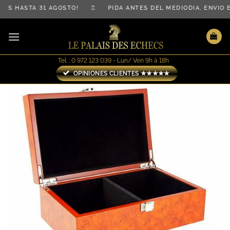
Saltar
IS HASTA 31 AGOSTO! ♖ PIDA ANTES DEL MEDIODÍA, ENVÍO
al
contenido
Tel. : 0 972 123 039 - Lun/ Ven 9h à 18h
OPINIONES CLIENTES ★★★★★