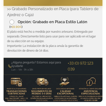
>> Grabado Personalizado en Placa (para Tablero de
Ajedrez o Caja)
Opción: Grabado en Placa Estilo Latón
(
+
19.90
)
€
El plato está hecho a medida por nuestro artesano. Entregado por
separado. Directamente listo para usar para ser aplicado en el lugar
de su elección en su equipo.
Importante: La instalación de la placa anula la garantía de
devolución de dinero de 14 días.
¿Alguna pregunta? Estamos aquí para
+33 (0) 972 123
ayudarle
039
Lun – Vie · 9h a 18h