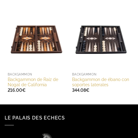
BACKGAMMON
BACKGAMMON
Backgammon de Raíz de
Backgammon de ébano con
Nogal de California
soportes laterales
216.00
€
344.08
€
LE PALAIS DES ECHECS