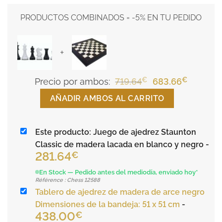
PRODUCTOS COMBINADOS = -5% EN TU PEDIDO
+
€
El
€
El
Precio por ambos:
719.64
683.66
precio
precio
AÑADIR AMBOS AL CARRITO
original
actual
era:
es:
Este producto: Juego de ajedrez Staunton
719.64€.
683.66€
Classic de madera lacada en blanco y negro
-
281.64
€
En Stock — Pedido antes del mediodía, enviado hoy*
Référence : Chess 12588
Tablero de ajedrez de madera de arce negro
Dimensiones de la bandeja: 51 x 51 cm
-
438.00
€