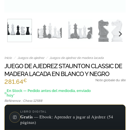
Inicio
/
Juegos de ajedrez
/
Juegos de ajedrez de madera lacada
JUEGO DE AJEDREZ STAUNTON CLASSIC DE
MADERA LACADA EN BLANCO Y NEGRO
€
281.64
Note globale du site
En Stock — Pedido antes del mediodía, enviado
hoy*
Référence : Chess 12588
LIBRO DIGITAL
Gratis
— Ebook: Aprender a jugar al Ajedrez (54
páginas)