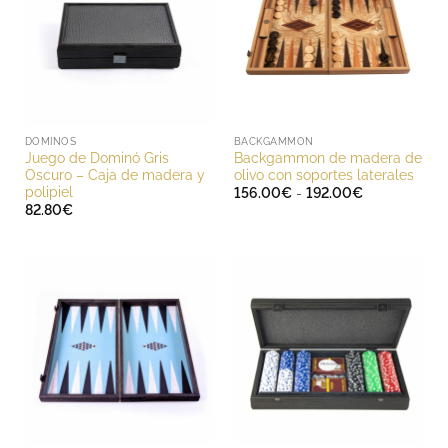
DOMINOS
BACKGAMMON
Juego de Dominó Gris
Backgammon de madera de
Oscuro – Caja de madera y
olivo con soportes laterales
polipiel
Rango
156.00
€
-
192.00
€
de
82.80
€
precios:
desde
156.00€
hasta
192.00€