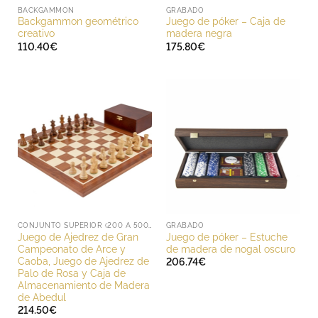
BACKGAMMON
GRABADO
Backgammon geométrico
Juego de póker – Caja de
creativo
madera negra
110.40
€
175.80
€
CONJUNTO SUPERIOR (200 A 500 EUROS)
GRABADO
Juego de Ajedrez de Gran
Juego de póker – Estuche
Campeonato de Arce y
de madera de nogal oscuro
Caoba, Juego de Ajedrez de
206.74
€
Palo de Rosa y Caja de
Almacenamiento de Madera
de Abedul
214.50
€