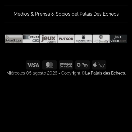
Medios & Prensa & Socios del Palais Des Echecs
Visa
MasterCard
MasterCard
Google
Apple
2
Pay
Pay
Miércoles 05 agosto 2026 - Copyright ©
Le Palais des Echecs.