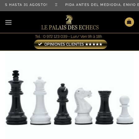
Saltar
IS HASTA 31 AGOSTO! ♖ PIDA ANTES DEL MEDIODÍA, ENVÍO
al
contenido
Tel. : 0 972 123 039 - Lun/ Ven 9h à 18h
OPINIONES CLIENTES ★★★★★