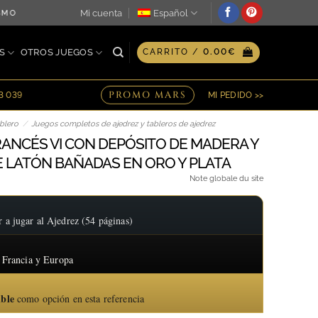
Mi cuenta
Español
MO DÍA ♖ OPCIÓN DE GRABADO PERSONALIZADO EN PLACA ♖ 
S
OTROS JUEGOS
CARRITO /
0.00
€
PROMO MARS
23 039
MI PEDIDO >>
blero
/
Juegos completos de ajedrez y tableros de ajedrez
RANCÉS VI CON DEPÓSITO DE MADERA Y
E LATÓN BAÑADAS EN ORO Y PLATA
Note globale du site
 jugar al Ajedrez (54 páginas)
 Francia y Europa
ible
como opción en esta referencia