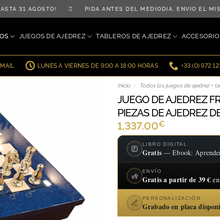
TA 31 AGOSTO! ♖ PIDA ANTES DEL MEDIODÍA, ENVÍO EL MIS
OS
JUEGOS DE AJEDREZ
TABLEROS DE AJEDREZ
ACCESORIO
EMAIL
LUNES A VIERNES DE 9:00 A 18:00 HORAS
+33 (0) 972 1
Inicio
/
Todos los juegos de ajedrez + ta
JUEGO DE AJEDREZ F
PIEZAS DE AJEDREZ D
€
1,337.00
LIBRO DIGITAL
Gratis
— Ebook: Aprender a
ENVÍO
Gratis a partir de 39 €
en
PERSONALIZACIÓN
Grabado en placa dispon