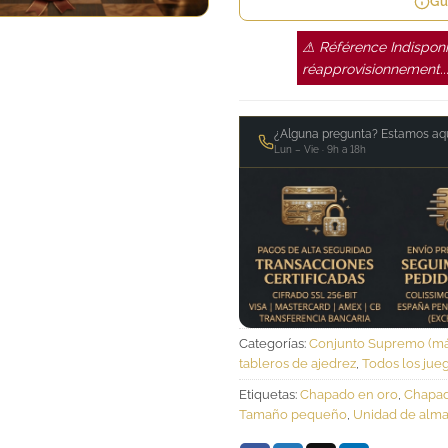
Gu
⚠ Référence Indisponi
réapprovisionnement..
¿Alguna pregunta? Estamos aqu
Lun – Vie · 9h a 18h
Categorías:
Conjunto Supremo (má
tableros de ajedrez
,
Todos los jueg
Etiquetas:
Chapado en oro
,
Chapad
Tamaño pequeño
,
Unidad de alma