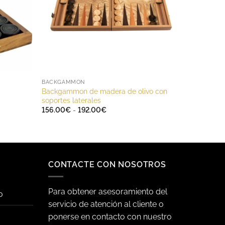
BACKGAMMON
Backgammon de madera de olivo con
soportes laterales
Rango
156.00
€
-
192.00
€
de
precios:
desde
156.00€
hasta
192.00€
CONTACTE CON NOSOTROS
Para obtener asesoramiento del
o
servicio de atención al cliente o
ponerse en contacto con nuestro