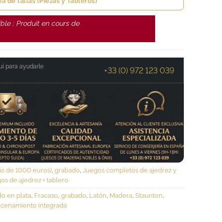
ía de tallas (Piezas y Tableros)
ble : Produit en cours de
.
í para ayudarle
+33 (0) 972 123 039
s de 1000 euros)
,
grabado
,
Juegos completos de ajedrez y
os de ajedrez + tablero
o en plata
,
Fracaso
,
grabado
,
Latón
,
Madera
,
Staunton
,
cenamiento integrada