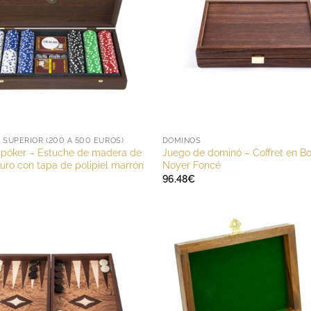
SUPERIOR (200 A 500 EUROS)
DOMINOS
 póker – Estuche de madera de
Juego de dominó – Coffret en Bo
uro con tapa de polipiel marrón
Noyer Foncé
96.48
€