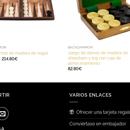
MON
BACKGAMMON
Juego de damas de madera de
on de madera de nogal
sheesham y boj con caja de
Rango
-
214.80
€
de
almacenamiento
precios:
82.80
€
desde
153.60€
hasta
214.80€
RTIR
VARIOS ENLACES
Ofrecer una tarjeta regal
Conviértase en embajador
GA