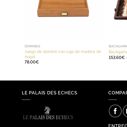
DOMINOS
BACKGAM
Juego de dominó con caja de madera de
Backgamm
nogal
153.60
€
78.00
€
LE PALAIS DES ECHECS
COMPA
ENTRE