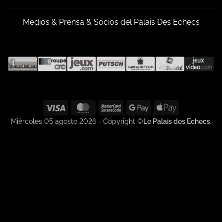
Medios & Prensa & Socios del Palais Des Echecs
Visa
MasterCard
MasterCard
Google
Apple
2
Pay
Pay
Miércoles 05 agosto 2026 - Copyright ©
Le Palais des Echecs.