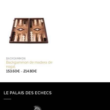
precios:
desde
176.40€
hasta
272.40€
BACKGAMMON
Backgammon de madera de
nogal
Rango
153.60
€
-
214.80
€
de
precios:
desde
153.60€
hasta
214.80€
LE PALAIS DES ECHECS