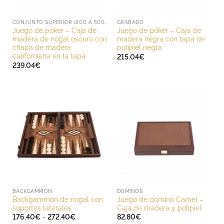
CONJUNTO SUPERIOR (200 A 500 EUROS)
GRABADO
Juego de póker – Caja de
Juego de póker – Caja de
madera de nogal oscuro con
madera negra con tapa de
chapa de madera
polipiel negra
californiana en la tapa
215.04
€
239.04
€
BACKGAMMON
DOMINOS
Backgammon de nogal con
Juego de dominó Camel –
soportes laterales
Caja de madera y polipiel
Rango
176.40
€
-
272.40
€
82.80
€
de