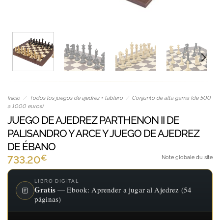
Inicio
/
Todos los juegos de ajedrez + tablero
/
Conjunto de alta gama (de 500
a 1000 euros)
JUEGO DE AJEDREZ PARTHENON II DE
PALISANDRO Y ARCE Y JUEGO DE AJEDREZ
DE ÉBANO
€
733.20
Note globale du site
LIBRO DIGITAL
Gratis
— Ebook: Aprender a jugar al Ajedrez (54
páginas)