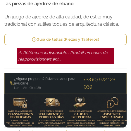
las piezas de ajedrez de ébano
Un juego de ajedrez de alta calidad, de estilo muy
tradicional con sutiles toques de arquitectura clásica.
Guía de tallas (Piezas y Tableros)
⚠ Référence Indisponible : Produit en cours de
réapprovisionnement...
¿Alguna pregunta? Estamos aquí para
+33 (0) 972 123
ayudarle
039
Lun – Vie · 9h a 18h