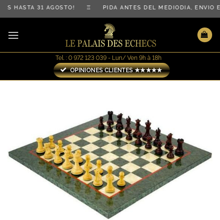
Saltar
IS HASTA 31 AGOSTO! ♖ PIDA ANTES DEL MEDIODÍA, ENVÍO
al
contenido
Tel. : 0 972 123 039 - Lun/ Ven 9h à 18h
OPINIONES CLIENTES ★★★★★