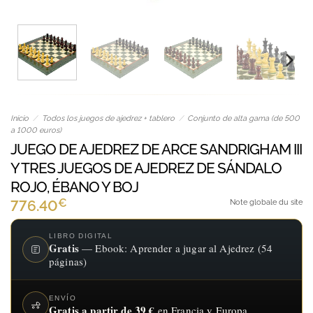
Inicio
/
Todos los juegos de ajedrez + tablero
/
Conjunto de alta gama (de 500
a 1000 euros)
JUEGO DE AJEDREZ DE ARCE SANDRIGHAM III
Y TRES JUEGOS DE AJEDREZ DE SÁNDALO
ROJO, ÉBANO Y BOJ
€
776.40
Note globale du site
LIBRO DIGITAL
Gratis
— Ebook: Aprender a jugar al Ajedrez (54
páginas)
ENVÍO
Gratis a partir de 39 €
en Francia y Europa