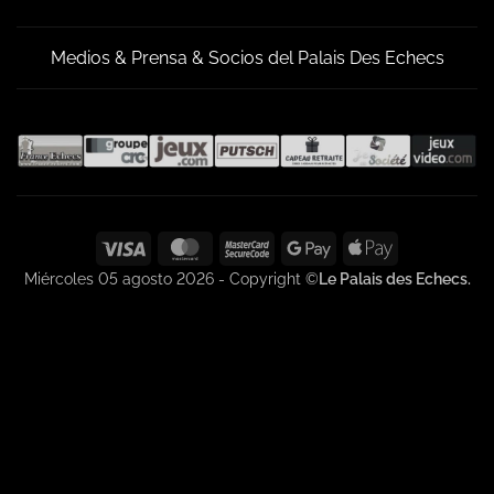
Medios & Prensa & Socios del Palais Des Echecs
Visa
MasterCard
MasterCard
Google
Apple
2
Pay
Pay
Miércoles 05 agosto 2026 - Copyright ©
Le Palais des Echecs.