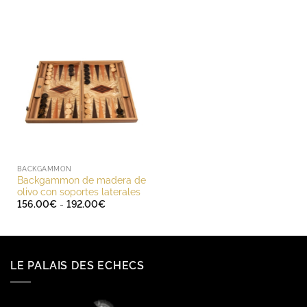
BACKGAMMON
Backgammon de madera de
olivo con soportes laterales
Rango
156.00
€
-
192.00
€
de
precios:
desde
156.00€
hasta
192.00€
LE PALAIS DES ECHECS