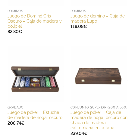
DOMINOS
DOMINOS
Juego de Dominó Gris
Juego de dominó – Caja de
Oscuro – Caja de madera y
madera Lupo
polipiel
118.08
€
82.80
€
GRABADO
CONJUNTO SUPERIOR (200 A 500 EUROS)
Juego de póker – Estuche
Juego de póker – Caja de
de madera de nogal oscuro
madera de nogal oscuro con
chapa de madera
206.74
€
californiana en la tapa
239.04
€