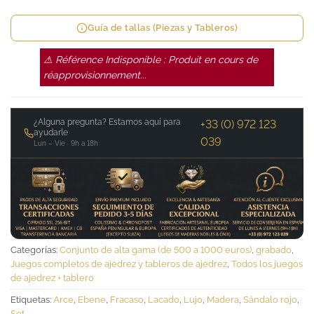
Guía de tallas (Piezas y Tableros)
⚠ Référence Indisponible : Produit en cours de
réapprovisionnement...
¿Alguna pregunta? Estamos aquí para
+33 (0) 972 123
ayudarle
039
Lun – Vie · 9h a 18h
Categorías:
Conjunto de alta gama (de 500 a 1000 euros)
,
grabado
,
Juegos completos de ajedrez y tableros de ajedrez
,
Todos los juegos
de ajedrez + tablero
Etiquetas:
Arce
,
Ebene
,
Fracaso
,
Lacado
,
Lujo
,
Madera
,
Sándalo rojo
,
Set