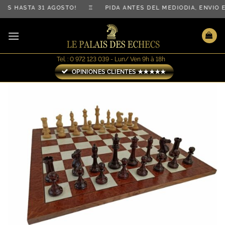
Saltar
IS HASTA 31 AGOSTO! ♖ PIDA ANTES DEL MEDIODÍA, ENVÍO
al
contenido
Tel. : 0 972 123 039 - Lun/ Ven 9h à 18h
OPINIONES CLIENTES ★★★★★