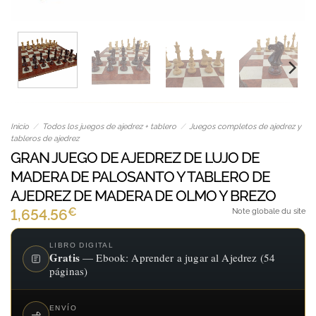
Inicio
/
Todos los juegos de ajedrez + tablero
/
Juegos completos de ajedrez y
tableros de ajedrez
GRAN JUEGO DE AJEDREZ DE LUJO DE
MADERA DE PALOSANTO Y TABLERO DE
AJEDREZ DE MADERA DE OLMO Y BREZO
€
1,654.56
Note globale du site
LIBRO DIGITAL
Gratis
— Ebook: Aprender a jugar al Ajedrez (54
páginas)
ENVÍO