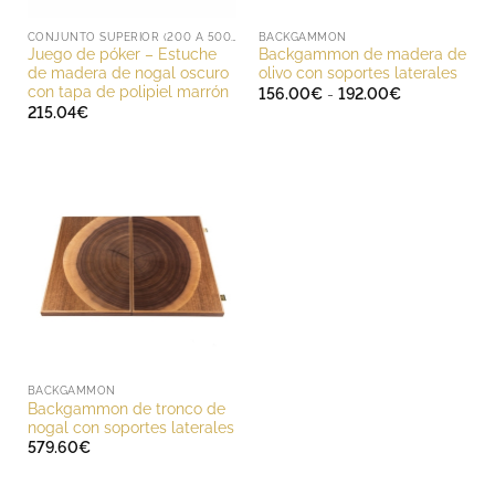
CONJUNTO SUPERIOR (200 A 500 EUROS)
BACKGAMMON
Juego de póker – Estuche
Backgammon de madera de
de madera de nogal oscuro
olivo con soportes laterales
con tapa de polipiel marrón
Rango
156.00
€
-
192.00
€
de
215.04
€
precios:
desde
156.00€
hasta
192.00€
BACKGAMMON
Backgammon de tronco de
nogal con soportes laterales
579.60
€