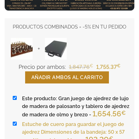
PRODUCTOS COMBINADOS = -5% EN TU PEDIDO
+
€
El
€
El
Precio por ambos:
1,847.76
1,755.37
precio
precio
AÑADIR AMBOS AL CARRITO
original
actual
era:
es:
Este producto: Gran juego de ajedrez de lujo
1,847.76€.
1,755.3
de madera de palosanto y tablero de ajedrez
1,654.56
€
de madera de olmo y brezo
-
Estuche de cuero para guardar el juego de
ajedrez Dimensiones de la bandeja: 50 x 57
€