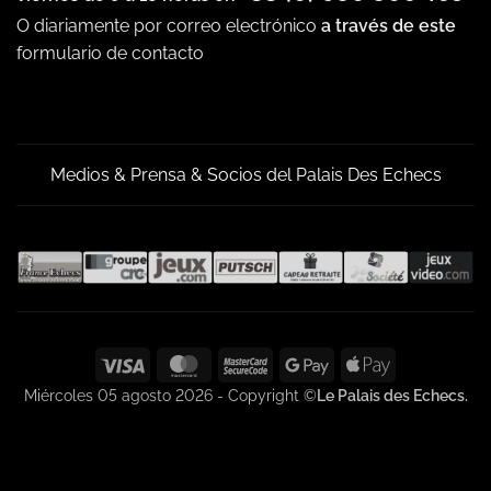
O diariamente por correo electrónico
a través de este
formulario de contacto
Medios & Prensa & Socios del Palais Des Echecs
Visa
MasterCard
MasterCard
Google
Apple
2
Pay
Pay
Miércoles 05 agosto 2026 - Copyright ©
Le Palais des Echecs.