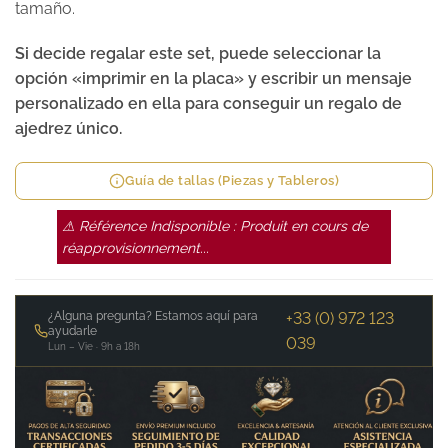
tamaño.
Si decide regalar este set, puede seleccionar la
opción «imprimir en la placa» y escribir un mensaje
personalizado en ella para conseguir un regalo de
ajedrez único.
Guía de tallas (Piezas y Tableros)
⚠ Référence Indisponible : Produit en cours de
réapprovisionnement...
¿Alguna pregunta? Estamos aquí para
+33 (0) 972 123
ayudarle
039
Lun – Vie · 9h a 18h