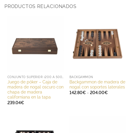
PRODUCTOS RELACIONADOS
CONJUNTO SUPERIOR (200 A 500 EUROS)
BACKGAMMON
Juego de póker – Caja de
Backgammon de madera de
madera de nogal oscuro con
nogal con soportes laterales
chapa de madera
Rango
142.80
€
-
204.00
€
de
californiana en la tapa
precios:
239.04
€
desde
142.80€
hasta
204.00€