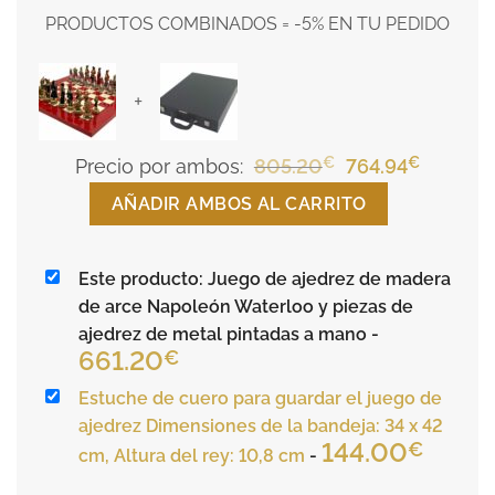
PRODUCTOS COMBINADOS = -5% EN TU PEDIDO
+
€
El
€
El
Precio por ambos:
805.20
764.94
precio
precio
AÑADIR AMBOS AL CARRITO
original
actual
era:
es:
Este producto: Juego de ajedrez de madera
805.20€.
764.94€
de arce Napoleón Waterloo y piezas de
ajedrez de metal pintadas a mano
-
661.20
€
Estuche de cuero para guardar el juego de
ajedrez Dimensiones de la bandeja: 34 x 42
144.00
€
cm, Altura del rey: 10,8 cm
-