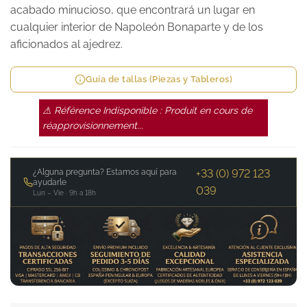
acabado minucioso, que encontrará un lugar en
cualquier interior de Napoleón Bonaparte y de los
aficionados al ajedrez.
Guía de tallas (Piezas y Tableros)
⚠ Référence Indisponible : Produit en cours de
réapprovisionnement...
¿Alguna pregunta? Estamos aquí para
+33 (0) 972 123
ayudarle
039
Lun – Vie · 9h a 18h