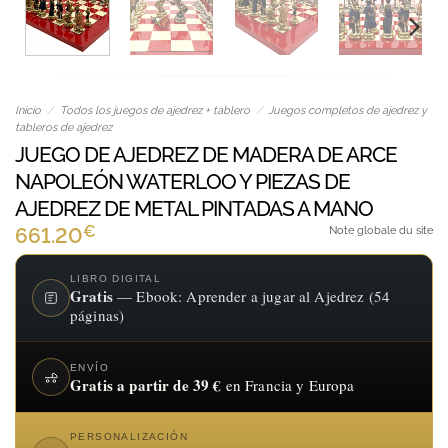
Inicio
/
Todos los juegos de ajedrez + tablero
/
Juegos completos de ajedrez y
tableros de ajedrez
JUEGO DE AJEDREZ DE MADERA DE ARCE
NAPOLEÓN WATERLOO Y PIEZAS DE
AJEDREZ DE METAL PINTADAS A MANO
€
661.20
Note globale du site
LIBRO DIGITAL
Gratis
— Ebook: Aprender a jugar al Ajedrez (54
páginas)
ENVÍO
Gratis a partir de 39 €
en Francia y Europa
PERSONALIZACIÓN