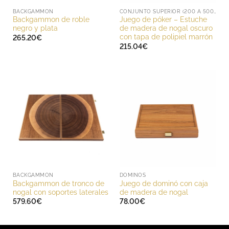
BACKGAMMON
CONJUNTO SUPERIOR (200 A 500 EUROS)
Backgammon de roble
Juego de póker – Estuche
negro y plata
de madera de nogal oscuro
con tapa de polipiel marrón
265.20
€
215.04
€
BACKGAMMON
DOMINOS
Backgammon de tronco de
Juego de dominó con caja
nogal con soportes laterales
de madera de nogal
579.60
€
78.00
€