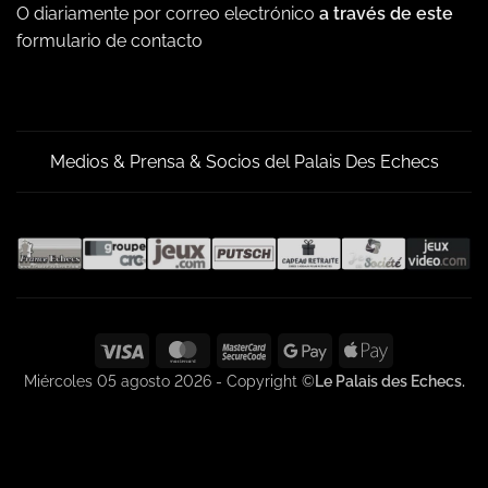
O diariamente por correo electrónico
a través de este
formulario de contacto
Medios & Prensa & Socios del Palais Des Echecs
Visa
MasterCard
MasterCard
Google
Apple
2
Pay
Pay
Miércoles 05 agosto 2026 - Copyright ©
Le Palais des Echecs.