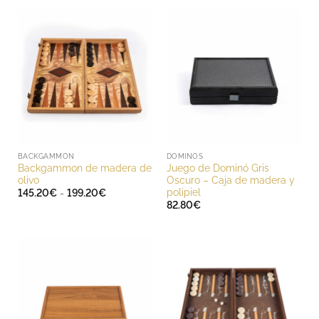
BACKGAMMON
DOMINOS
Backgammon de madera de
Juego de Dominó Gris
olivo
Oscuro – Caja de madera y
polipiel
Rango
145.20
€
-
199.20
€
de
82.80
€
precios:
desde
145.20€
hasta
199.20€