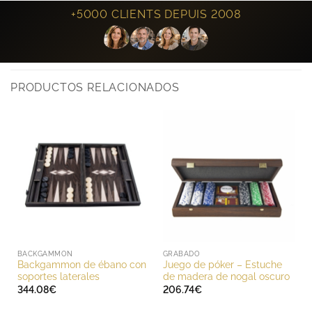
+5000 CLIENTS DEPUIS 2008
PRODUCTOS RELACIONADOS
BACKGAMMON
GRABADO
Backgammon de ébano con
Juego de póker – Estuche
soportes laterales
de madera de nogal oscuro
344.08
€
206.74
€