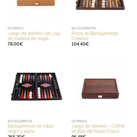
DOMINOS
BACKGAMMON
Juego de dominó con caja
Puros de Backgammon
de madera de nogal
Creativo
78.00
€
104.40
€
BACKGAMMON
DOMINOS
Backgammon de roble
Juego de dominó – Coffret
negro y plata
en Bois de Noyer Foncé
265.20
€
96.48
€