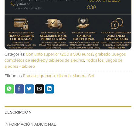
ayudarle
039
Lun – Vie · 9h a 18h
Categorías:
Conjunto superior (200 a 500 euros)
,
grabado
,
Juegos
completos de ajedrez y tableros de ajedrez
,
Todos los juegos de
ajedrez + tablero
Etiquetas:
Fracaso
,
grabado
,
Historia
,
Madera
,
Set
DESCRIPCIÓN
INFORMACIÓN ADICIONAL