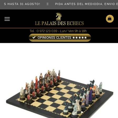
Saltar
IS HASTA 31 AGOSTO! ♖ PIDA ANTES DEL MEDIODÍA, ENVÍO
al
contenido
Tel. : 0 972 123 039 - Lun/ Ven 9h à 18h
OPINIONES CLIENTES ★★★★★