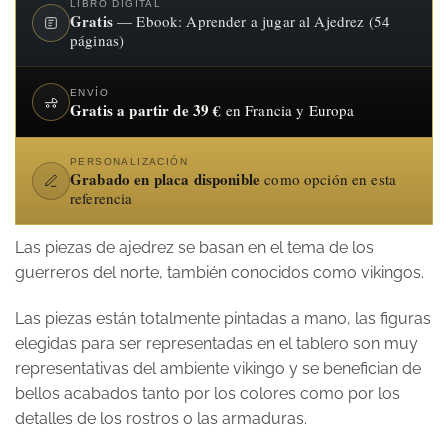
LIBRO DIGITAL
Gratis
— Ebook: Aprender a jugar al Ajedrez (54
páginas)
ENVÍO
Gratis a partir de 39 €
en Francia y Europa
PERSONALIZACIÓN
Grabado en placa disponible
como opción en esta
referencia
Las piezas de ajedrez se basan en el tema de los
guerreros del norte, también conocidos como vikingos.
Las piezas están totalmente pintadas a mano, las figuras
elegidas para ser representadas en el tablero son muy
representativas del ambiente vikingo y se benefician de
bellos acabados tanto por los colores como por los
detalles de los rostros o las armaduras.