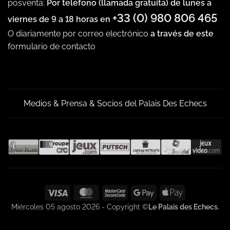
posventa:
Por teléfono (llamada gratuita) de lunes a
+33 (0) 980 806 465
viernes de 9 a 18 horas en
O diariamente por correo electrónico
a través de este
formulario de contacto
Medios & Prensa & Socios del Palais Des Echecs
Visa
MasterCard
MasterCard
Google
Apple
2
Pay
Pay
Miércoles 05 agosto 2026 - Copyright ©
Le Palais des Echecs.