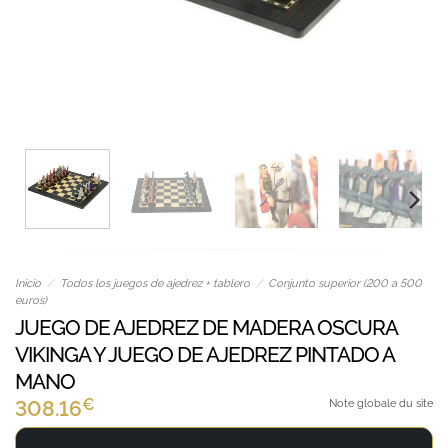
Inicio
/
Todos los juegos de ajedrez + tablero
/
Conjunto superior (200 a 500
euros)
JUEGO DE AJEDREZ DE MADERA OSCURA
VIKINGA Y JUEGO DE AJEDREZ PINTADO A
MANO
€
308.16
Note globale du site